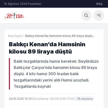
10 Ağustos 2026 Pazartesi
Giriş
Ana Sayfa
›
Balıkçı Kenan’da Hamsinin kilosu 89 liraya düştü...
Balıkçı Kenan’da Hamsinin
kilosu 89 liraya düştü
Balık tezgahlarında hamsi bereketi. Beylikdüzü
Balıkçılar Çarşısı’nda hamsinin kilosu 89 liraya
düştü. 4 kilo hamsi 300 liradan balık
tezgahlarındaki yerini aldı Hamsi ucuzladı.
Tezgahlarda kuyrukl
29.10.2025 12:31
Güncelleme: 09.08.2026 01:44
78 okunma