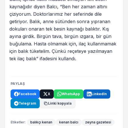
kaynağıdır diyen Balcı, “Ben her zaman altını
çiziyorum. Doktorlarımız her seferinde dile
getiriyor. Balık, anne sütünden sonra yıpranan
dokuları onaran tek besin kaynağı balıktır. Kış
ayına girdik. Birgün tava, birgün ızgara, bir gün
buğulama. Hasta olmamak için, ilaç kullanmamak
için balık tüketelim. Çünkü reçeteye yazılmayan
tek ilaç balık” ifadesini kullandı.
PAYLAŞ
Facebook
X
WhatsApp
LinkedIn
Telegram
Linki kopyala
Etiketler:
balıkçı kenan
kenan balcı
zeyna gazetesi