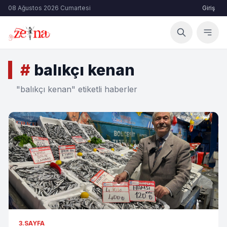
08 Ağustos 2026 Cumartesi
Giriş
#
balıkçı kenan
"balıkçı kenan" etiketli haberler
3.SAYFA