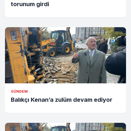
torunum girdi
GÜNDEM
Balıkçı Kenan’a zulüm devam ediyor