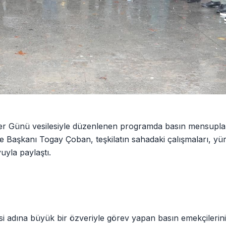
iler Günü vesilesiyle düzenlenen programda basın mensuplar
e Başkanı Togay Çoban, teşkilatın sahadaki çalışmaları, yü
uyla paylaştı.
esi adına büyük bir özveriyle görev yapan basın emekçilerin