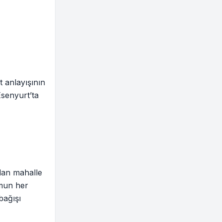
 anlayışının
Esenyurt’ta
dan mahalle
umun her
bağışı