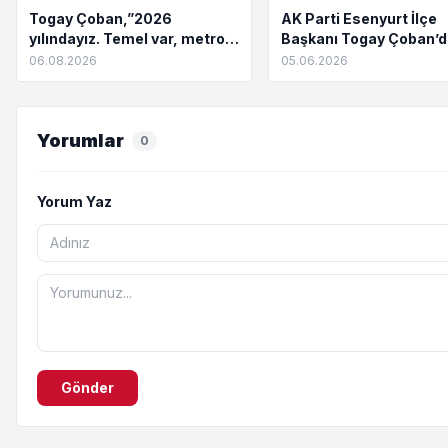
Togay Çoban,”2026
AK Parti Esenyurt İlçe
yılındayız. Temel var, metro
Başkanı Togay Çoban’
yok. Açılış töreni var, hizmet
Metro hattı için : “Ya ya
06.08.2026
05.06.2026
yok”
da devlete devredin”
Yorumlar
0
Yorum Yaz
Gönder