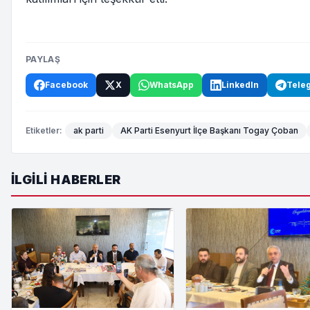
PAYLAŞ
Facebook
X
WhatsApp
LinkedIn
Tele
Etiketler:
ak parti
AK Parti Esenyurt İlçe Başkanı Togay Çoban
İLGILI HABERLER