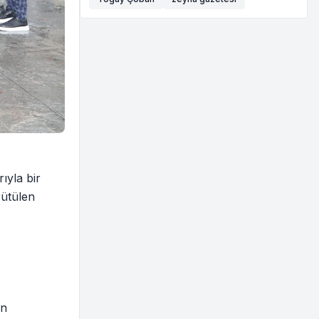
ıyla bir
rütülen
in