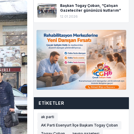
Başkan Togay Çoban, “Çalışan
Gazeteciler gününüzü kutlarım”
12.01.2026
ETIKETLER
ak parti
AK Parti Esenyurt İlçe Başkanı Togay Çoban
Togay Çoban
zeyna gazetesi