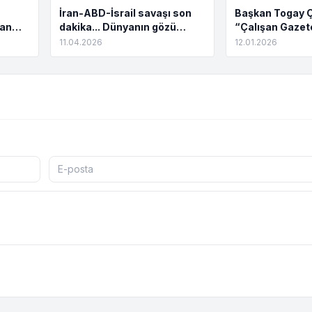
İran-ABD-İsrail savaşı son
Başkan Togay 
dan
dakika... Dünyanın gözü
“Çalışan Gazet
pın ya
Pakistan'da!
gününüzü kutla
11.04.2026
12.01.2026