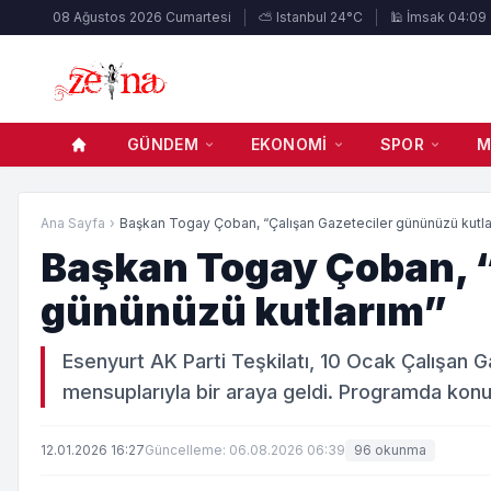
08 Ağustos 2026 Cumartesi
⛅ Istanbul 24°C
🕌 İmsak 04:09
GÜNDEM
EKONOMI
SPOR
M
Ana Sayfa
›
Başkan Togay Çoban, “Çalışan Gazeteciler gününüzü kutlar
Başkan Togay Çoban, “
gününüzü kutlarım”
Esenyurt AK Parti Teşkilatı, 10 Ocak Çalışan 
mensuplarıyla bir araya geldi. Programda konu
12.01.2026 16:27
Güncelleme: 06.08.2026 06:39
96 okunma