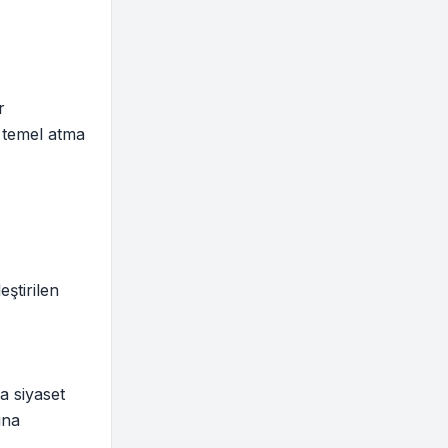
r
, temel atma
eştirilen
a siyaset
ına