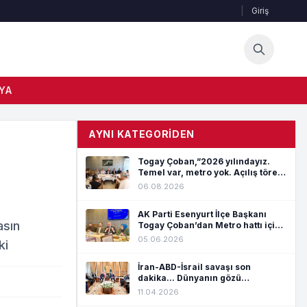
|
Giriş
YA
AYNI KATEGORIDEN
Togay Çoban,”2026 yılındayız.
Temel var, metro yok. Açılış töreni
var, hizmet yok”
06.08.2026
AK Parti Esenyurt İlçe Başkanı
asın
Togay Çoban’dan Metro hattı için :
“Ya yapın ya da devlete devredin”
05.06.2026
ki
İran-ABD-İsrail savaşı son
dakika... Dünyanın gözü
Pakistan'da!
11.04.2026