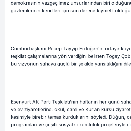
demokrasinin vazgeçilmez unsurlarından biri olduğunu v
gözlemlerinin kendileri için son derece kıymetli olduğun
Cumhurbaşkanı Recep Tayyip Erdoğan’ın ortaya koyduğu 
teşkilat çalışmalarına yön verdiğini belirten Togay Ço
bu vizyonun sahaya güçlü bir şekilde yansıtıldığını dile 
Esenyurt AK Parti Teşkilatı’nın haftanın her günü s
ve ev ziyaretlerine, okul, cami ve Kur’an kursu ziyare
kesimiyle birebir temas kurduklarını söyledi. Düğün, cen
programları ve çeşitli sosyal sorumluluk projeleriyle de