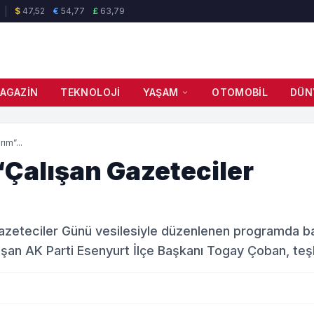
$
47,52
€
54,77
£
63,79
AGAZIN
TEKNOLOJI
YAŞAM
OTOMOBIL
DÜN
ım”...
Çalışan Gazeteciler
Gazeteciler Günü vesilesiyle düzenlenen programda b
şan AK Parti Esenyurt İlçe Başkanı Togay Çoban, teş