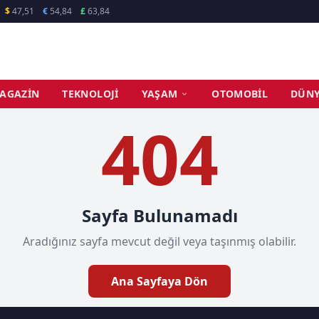
$
47,51
€
54,84
£
63,84
AGAZIN
TEKNOLOJI
YAŞAM
OTOMOBIL
DÜN
404
Sayfa Bulunamadı
Aradığınız sayfa mevcut değil veya taşınmış olabilir.
Ana Sayfaya Dön