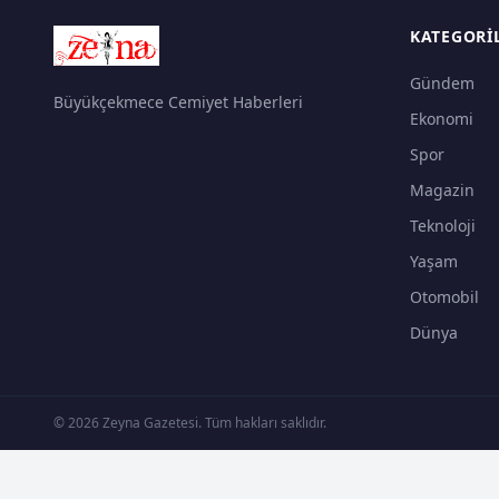
KATEGORI
Gündem
Büyükçekmece Cemiyet Haberleri
Ekonomi
Spor
Magazin
Teknoloji
Yaşam
Otomobil
Dünya
© 2026 Zeyna Gazetesi. Tüm hakları saklıdır.