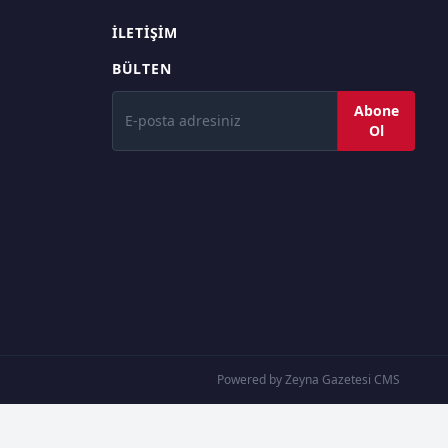
İLETIŞIM
BÜLTEN
Abone
Ol
Powered by Zeyna Gazetesi CMS