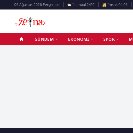
06 Ağustos 2026 Perşembe
⛅ Istanbul 24°C
🕌 İmsak 04:06
GÜNDEM
EKONOMI
SPOR
M