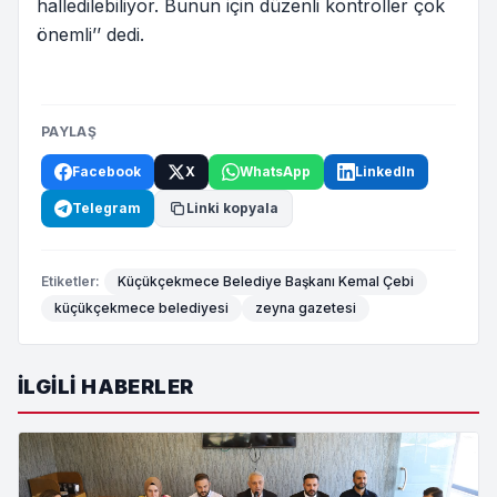
halledilebiliyor. Bunun için düzenli kontroller çok
önemli’’ dedi.
PAYLAŞ
Facebook
X
WhatsApp
LinkedIn
Telegram
Linki kopyala
Etiketler:
Küçükçekmece Belediye Başkanı Kemal Çebi
küçükçekmece belediyesi
zeyna gazetesi
İLGILI HABERLER