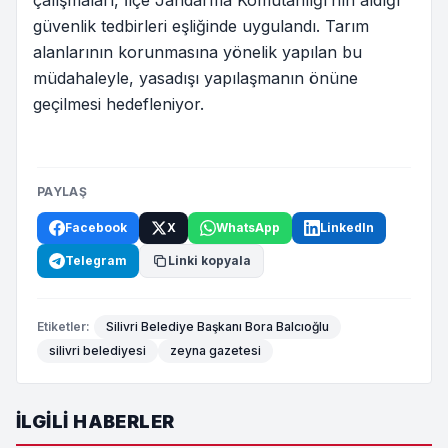
çalışmaları, İlçe Jandarma Komutanlığı’nın aldığı
güvenlik tedbirleri eşliğinde uygulandı. Tarım
alanlarının korunmasına yönelik yapılan bu
müdahaleyle, yasadışı yapılaşmanın önüne
geçilmesi hedefleniyor.
PAYLAŞ
Facebook
X
WhatsApp
LinkedIn
Telegram
Linki kopyala
Etiketler:
Silivri Belediye Başkanı Bora Balcıoğlu
silivri belediyesi
zeyna gazetesi
İLGILI HABERLER