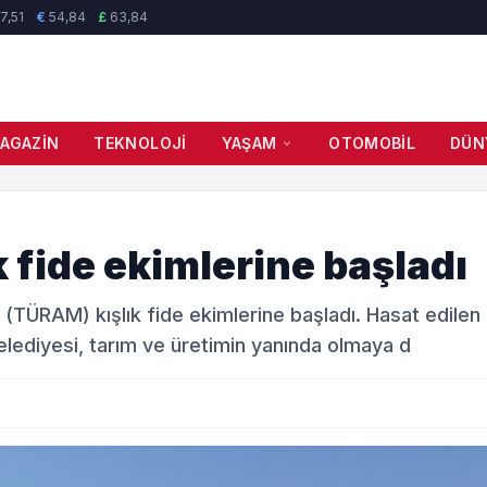
7,51
€
54,84
£
63,84
AGAZIN
TEKNOLOJI
YAŞAM
OTOMOBIL
DÜN
ık fide ekimlerine başladı
e (TÜRAM) kışlık fide ekimlerine başladı. Hasat edilen
Belediyesi, tarım ve üretimin yanında olmaya d