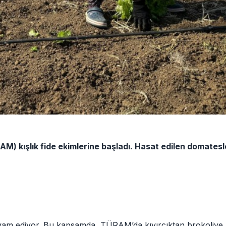
AM) kışlık fide ekimlerine başladı. Hasat edilen domatesl
devam ediyor. Bu kapsamda, TÜRAM’da kıvırcıktan brokoliye,