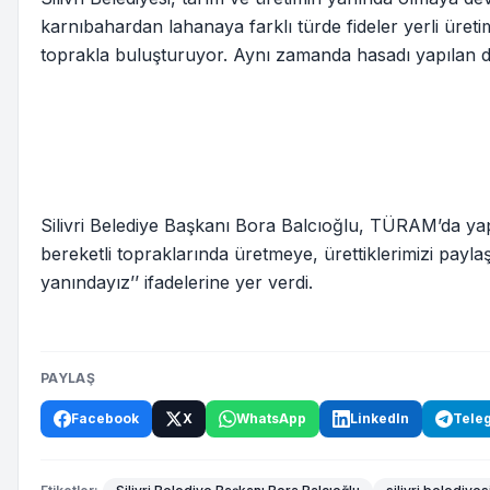
karnıbahardan lahanaya farklı türde fideler yerli üreti
toprakla buluşturuyor. Aynı zamanda hasadı yapılan do
Silivri Belediye Başkanı Bora Balcıoğlu, TÜRAM’da yapıl
bereketli topraklarında üretmeye, ürettiklerimizi pa
yanındayız’’ ifadelerine yer verdi.
PAYLAŞ
Facebook
X
WhatsApp
LinkedIn
Tele