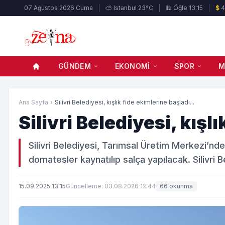
07 Ağustos 2026 Cuma
⛅ Istanbul 23°C
🕌 Öğle 13:15
$
4
GÜNDEM
EKONOMI
SPOR
M
Ana Sayfa
›
Silivri Belediyesi, kışlık fide ekimlerine başladı...
Silivri Belediyesi, kışl
Silivri Belediyesi, Tarımsal Üretim Merkezi’nd
domatesler kaynatılıp salça yapılacak. Silivri 
15.09.2025 13:15
Güncelleme: 03.08.2026 12:44
66 okunma