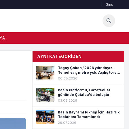
|
Giriş
YA
AYNI KATEGORIDEN
Togay Çoban,”2026 yılındayız.
Temel var, metro yok. Açılış töreni
var, hizmet yok”
06.08.2026
Basın Platformu, Gazeteciler
gününde Çatalca'da buluştu
03.08.2026
Basın Bayramı Pikniği İçin Hazırlık
Toplantısı Tamamlandı
29.07.2026