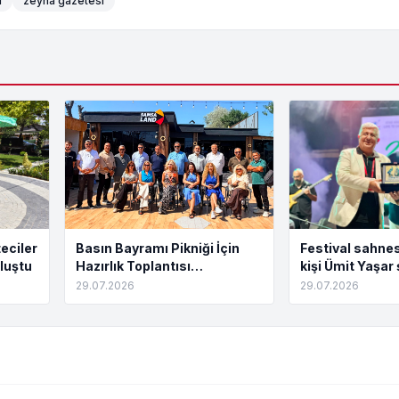
i
zeyna gazetesi
eciler
Basın Bayramı Pikniği İçin
Festival sahnes
luştu
Hazırlık Toplantısı
kişi Ümit Yaşar 
Tamamlandı
buluştu
29.07.2026
29.07.2026