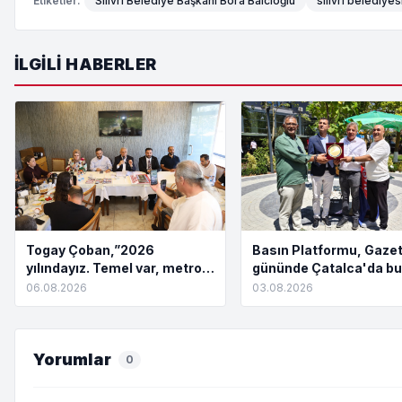
Etiketler:
Silivri Belediye Başkanı Bora Balcıoğlu
silivri belediyes
İLGILI HABERLER
Togay Çoban,”2026
Basın Platformu, Gazet
yılındayız. Temel var, metro
gününde Çatalca'da bu
yok. Açılış töreni var, hizmet
06.08.2026
03.08.2026
yok”
Yorumlar
0