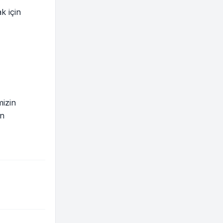
k için
mizin
in