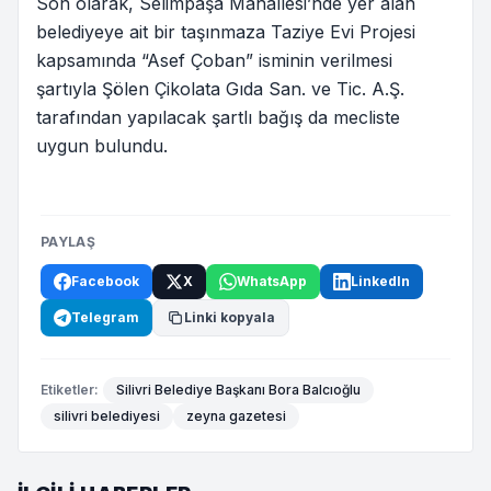
Son olarak, Selimpaşa Mahallesi’nde yer alan
belediyeye ait bir taşınmaza Taziye Evi Projesi
kapsamında “Asef Çoban” isminin verilmesi
şartıyla Şölen Çikolata Gıda San. ve Tic. A.Ş.
tarafından yapılacak şartlı bağış da mecliste
uygun bulundu.
PAYLAŞ
Facebook
X
WhatsApp
LinkedIn
Telegram
Linki kopyala
Etiketler:
Silivri Belediye Başkanı Bora Balcıoğlu
silivri belediyesi
zeyna gazetesi