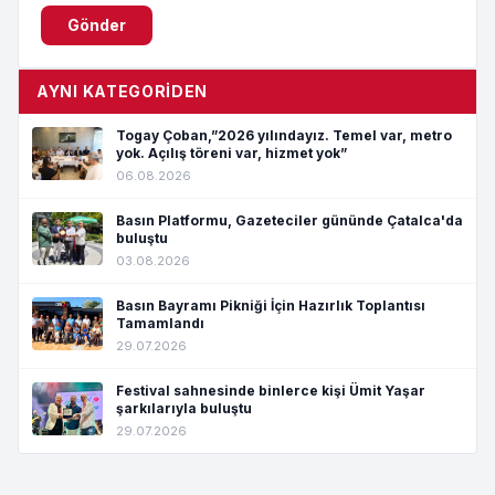
Gönder
AYNI KATEGORIDEN
Togay Çoban,”2026 yılındayız. Temel var, metro
yok. Açılış töreni var, hizmet yok”
06.08.2026
Basın Platformu, Gazeteciler gününde Çatalca'da
buluştu
03.08.2026
Basın Bayramı Pikniği İçin Hazırlık Toplantısı
Tamamlandı
29.07.2026
Festival sahnesinde binlerce kişi Ümit Yaşar
şarkılarıyla buluştu
29.07.2026