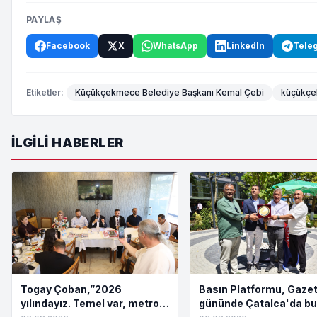
PAYLAŞ
Facebook
X
WhatsApp
LinkedIn
Tele
Etiketler:
Küçükçekmece Belediye Başkanı Kemal Çebi
küçükçe
İLGILI HABERLER
Togay Çoban,”2026
Basın Platformu, Gazet
yılındayız. Temel var, metro
gününde Çatalca'da bu