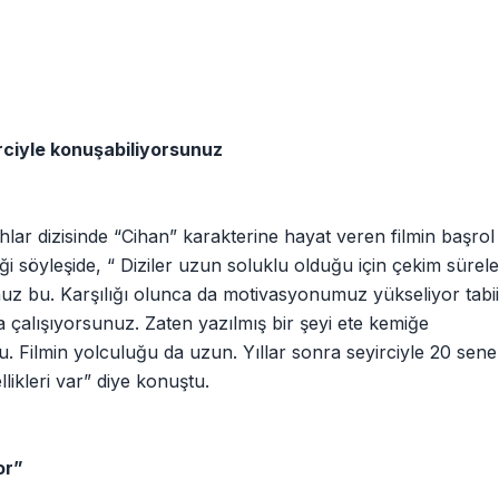
irciyle konuşabiliyorsunuz
lar dizisinde “Cihan” karakterine hayat veren filmin başro
ği söyleşide, “ Diziler uzun soluklu olduğu için çekim süreler
uz bu. Karşılığı olunca da motivasyonumuz yükseliyor tabii.
a çalışıyorsunuz. Zaten yazılmış bir şeyi ete kemiğe
 Filmin yolculuğu da uzun. Yıllar sonra seyirciyle 20 sen
likleri var” diye konuştu.
or”