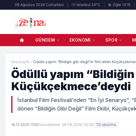
08 Ağustos 2026 Cumartesi
⛅ Istanbul 24°C
🕌 Öğle 13:15
GÜNDEM
EKONOMI
SPOR
M
Ana Sayfa
›
Ödüllü yapım “Bildiğin gibi değil”in film ekibi Küçükçekmec
Ödüllü yapım “Bildiğin 
Küçükçekmece’deydi
İstanbul Film Festivali’nden “En İyi Senaryo”, “
dönen “Bildiğin Gibi Değil” Film Ekibi, Küçükç
16.12.2025 11:55
Güncelleme: 08.08.2026 06:28
70 okunma