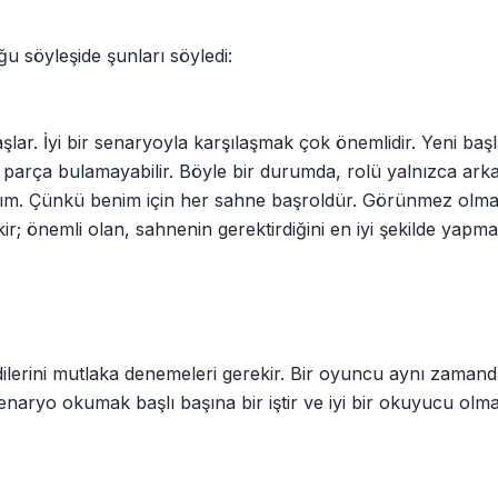
 söyleşide şunları söyledi:
lar. İyi bir senaryoyla karşılaşmak çok önemlidir. Yeni baş
 parça bulamayabilir. Böyle bir durumda, rolü yalnızca ark
alırım. Çünkü benim için her sahne başroldür. Görünmez olm
r; önemli olan, sahnenin gerektirdiğini en iyi şekilde yapmak
lerini mutlaka denemeleri gerekir. Bir oyuncu aynı zamanda
 Senaryo okumak başlı başına bir iştir ve iyi bir okuyucu olm