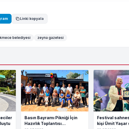
gram
Linki kopyala
kmece belediyesi
zeyna gazetesi
eciler
Basın Bayramı Pikniği İçin
Festival sahnes
luştu
Hazırlık Toplantısı
kişi Ümit Yaşar 