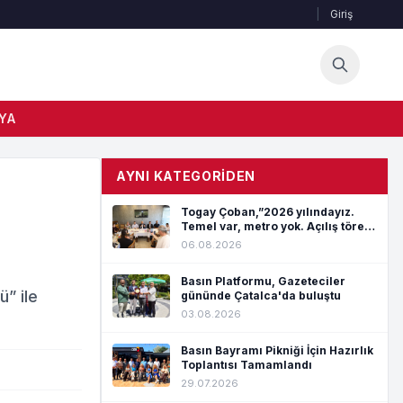
|
Giriş
YA
AYNI KATEGORIDEN
Togay Çoban,”2026 yılındayız.
Temel var, metro yok. Açılış töreni
var, hizmet yok”
06.08.2026
Basın Platformu, Gazeteciler
ü” ile
gününde Çatalca'da buluştu
03.08.2026
Basın Bayramı Pikniği İçin Hazırlık
Toplantısı Tamamlandı
29.07.2026