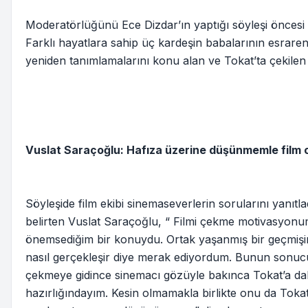
Moderatörlüğünü Ece Dizdar’ın yaptığı söyleşi öncesi ‘B
Farklı hayatlara sahip üç kardeşin babalarının esraren
yeniden tanımlamalarını konu alan ve Tokat’ta çekilen f
Vuslat Saraçoğlu: Hafıza üzerine düşünmemle film o
Söyleşide film ekibi sinemaseverlerin sorularını yanıtla
belirten Vuslat Saraçoğlu, “ Filmi çekme motivasyonum
önemsediğim bir konuydu. Ortak yaşanmış bir geçmişin 
nasıl gerçekleşir diye merak ediyordum. Bunun sonucund
çekmeye gidince sinemacı gözüyle bakınca Tokat’a daha
hazırlığındayım. Kesin olmamakla birlikte onu da Toka