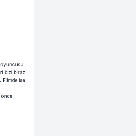
l oyuncusu
i bizi biraz
 Filmde ise
e önce