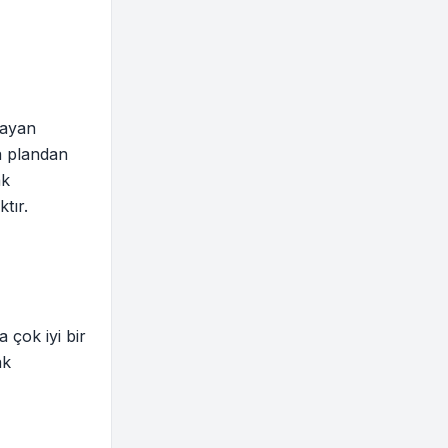
layan
a plandan
ak
tır.
 çok iyi bir
ak