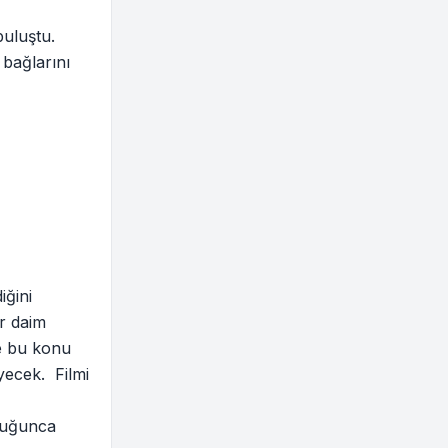
buluştu.
 bağlarını
iğini
r daim
le bu konu
yecek. Filmi
lduğunca