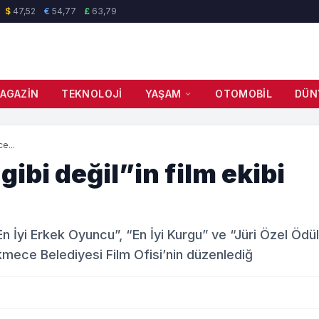
$
47,52
€
54,77
£
63,79
AGAZIN
TEKNOLOJI
YAŞAM
OTOMOBIL
DÜN
e...
gibi değil”in film ekibi
En İyi Erkek Oyuncu”, “En İyi Kurgu” ve “Jüri Özel Ödül
ekmece Belediyesi Film Ofisi’nin düzenlediğ