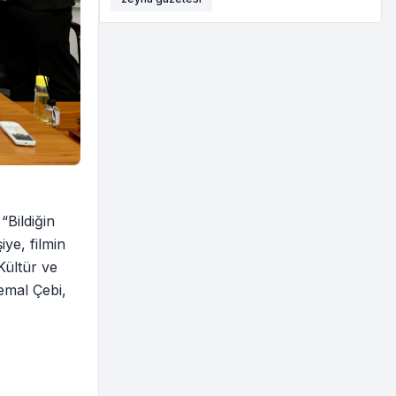
“Bildiğin
ye, filmin
Kültür ve
emal Çebi,