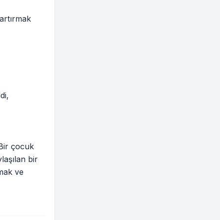
 artırmak
di,
Bir çocuk
aşılan bir
tmak ve