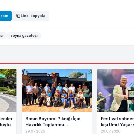
gram
Linki kopyala
si
zeyna gazetesi
eciler
Basın Bayramı Pikniği İçin
Festival sahnes
luştu
Hazırlık Toplantısı
kişi Ümit Yaşar 
Tamamlandı
buluştu
29.07.2026
29.07.2026