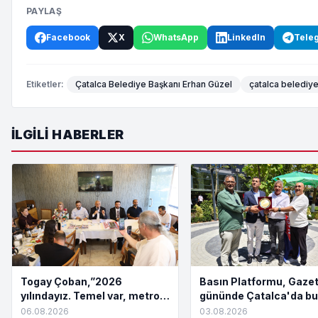
PAYLAŞ
Facebook
X
WhatsApp
LinkedIn
Tele
Etiketler:
Çatalca Belediye Başkanı Erhan Güzel
çatalca belediye
İLGILI HABERLER
Togay Çoban,”2026
Basın Platformu, Gazet
yılındayız. Temel var, metro
gününde Çatalca'da bu
yok. Açılış töreni var, hizmet
06.08.2026
03.08.2026