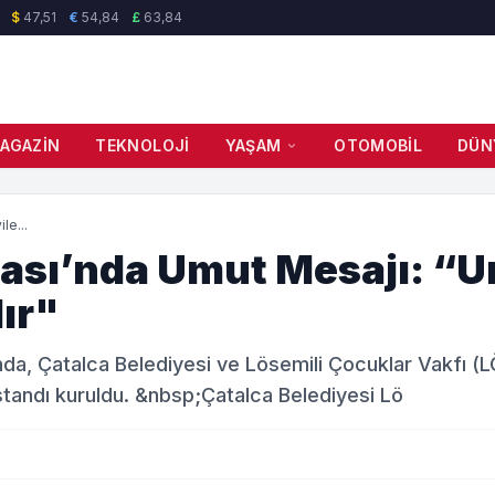
$
47,51
€
54,84
£
63,84
AGAZIN
TEKNOLOJI
YAŞAM
OTOMOBIL
DÜN
le...
tası’nda Umut Mesajı: “
ır"
da, Çatalca Belediyesi ve Lösemili Çocuklar Vakfı (L
standı kuruldu. &nbsp;Çatalca Belediyesi Lö