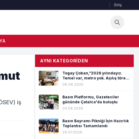
|
Giriş
YA
AYNI KATEGORIDEN
Umut
Togay Çoban,”2026 yılındayız.
Temel var, metro yok. Açılış töreni
var, hizmet yok”
06.08.2026
Basın Platformu, Gazeteciler
ÖSEV) iş
gününde Çatalca'da buluştu
03.08.2026
Basın Bayramı Pikniği İçin Hazırlık
Toplantısı Tamamlandı
29.07.2026