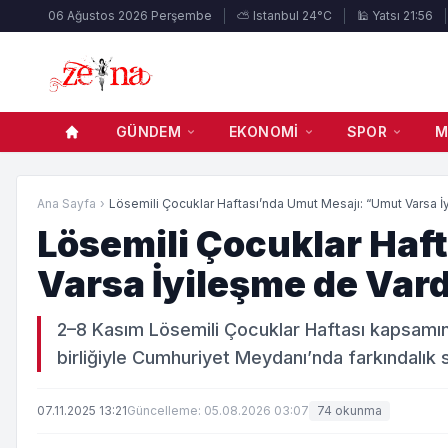
06 Ağustos 2026 Perşembe
⛅ Istanbul 24°C
🕌 Yatsı 21:56
GÜNDEM
EKONOMI
SPOR
M
Ana Sayfa
›
Lösemili Çocuklar Haftası’nda Umut Mesajı: “Umut Varsa İyi
Lösemili Çocuklar Haf
Varsa İyileşme de Vard
2–8 Kasım Lösemili Çocuklar Haftası kapsamın
birliğiyle Cumhuriyet Meydanı’nda farkındalık 
07.11.2025 13:21
Güncelleme: 05.08.2026 03:07
74 okunma