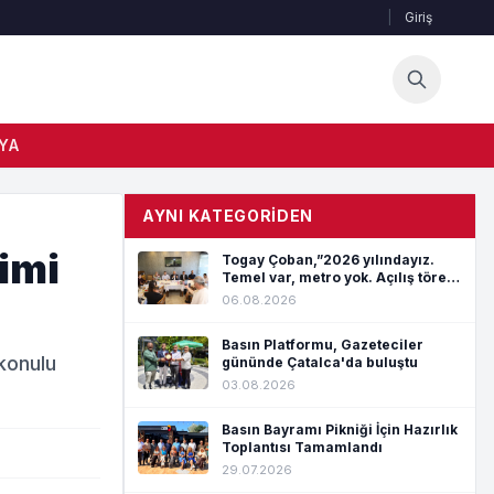
|
Giriş
YA
AYNI KATEGORIDEN
imi
Togay Çoban,”2026 yılındayız.
Temel var, metro yok. Açılış töreni
var, hizmet yok”
06.08.2026
Basın Platformu, Gazeteciler
konulu
gününde Çatalca'da buluştu
03.08.2026
Basın Bayramı Pikniği İçin Hazırlık
Toplantısı Tamamlandı
29.07.2026