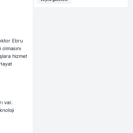
Doktor Ebru
i olmasını
aşlara hizmet
 Hayat
ı var.
knoloji