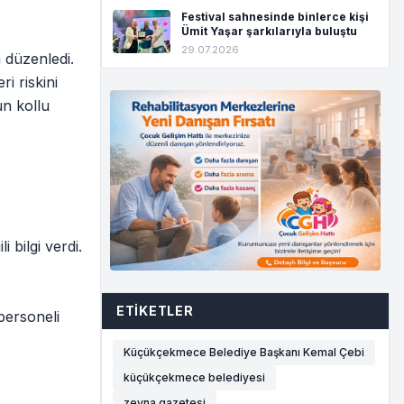
Festival sahnesinde binlerce kişi
Ümit Yaşar şarkılarıyla buluştu
29.07.2026
 düzenledi.
i riskini
un kollu
 bilgi verdi.
ETIKETLER
 personeli
Küçükçekmece Belediye Başkanı Kemal Çebi
küçükçekmece belediyesi
zeyna gazetesi