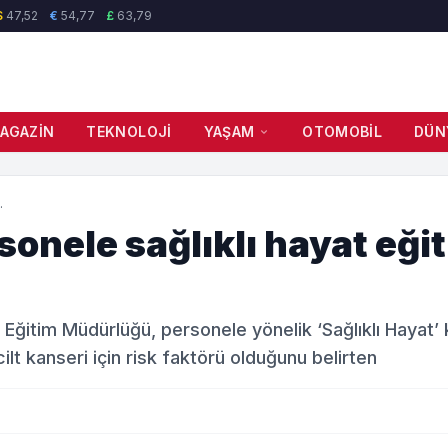
$
47,52
€
54,77
£
63,79
AGAZIN
TEKNOLOJI
YAŞAM
OTOMOBIL
DÜN
.
nele sağlıklı hayat eğit
ğitim Müdürlüğü, personele yönelik ‘Sağlıklı Hayat’ 
ilt kanseri için risk faktörü olduğunu belirten