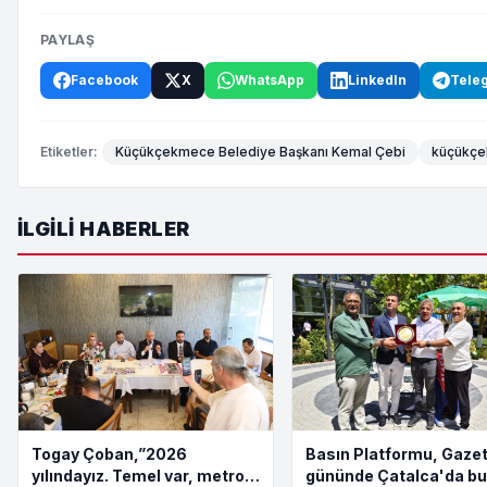
PAYLAŞ
Facebook
X
WhatsApp
LinkedIn
Tele
Etiketler:
Küçükçekmece Belediye Başkanı Kemal Çebi
küçükçe
İLGILI HABERLER
Togay Çoban,”2026
Basın Platformu, Gazet
yılındayız. Temel var, metro
gününde Çatalca'da bu