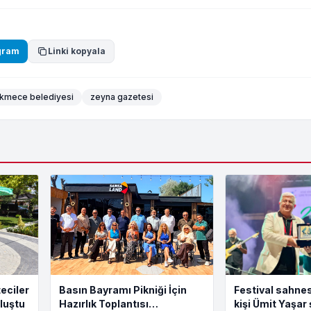
gram
Linki kopyala
kmece belediyesi
zeyna gazetesi
eciler
Basın Bayramı Pikniği İçin
Festival sahnes
luştu
Hazırlık Toplantısı
kişi Ümit Yaşar 