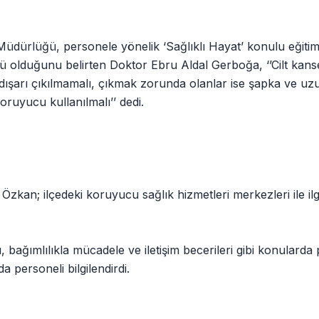
üdürlüğü, personele yönelik ‘Sağlıklı Hayat’ konulu eğitim
rü olduğunu belirten Doktor Ebru Aldal Gerboğa, ‘’Cilt kanser
dışarı çıkılmamalı, çıkmak zorunda olanlar ise şapka ve uz
oruyucu kullanılmalı’’ dedi.
n; ilçedeki koruyucu sağlık hizmetleri merkezleri ile ilgili
ğı, bağımlılıkla mücadele ve iletişim becerileri gibi konularda
da personeli bilgilendirdi.