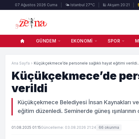
07 Ağustos 2026 Cuma
🌤️ Istanbul 27°C
🕌 Akşam 20:21
GÜNDEM
EKONOMI
SPOR
M
Ana Sayfa
›
Küçükçekmece’de personele sağlıklı hayat eğitimi verildi..
Küçükçekmece’de perso
verildi
Küçükçekmece Belediyesi İnsan Kaynakları ve E
eğitim düzenledi. Seminerde güneş ışınlarının c
01.08.2025 01:15
Güncelleme: 03.08.2026 21:24
66 okunma