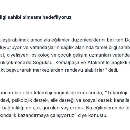
lgi sahibi olmasını hedefliyoruz
 ulaştırabilmek amacıyla eğitimler düzenlediklerini belirten 
duyuruyor ve vatandaşların sağlık alanında temel bilgi sahib
ist, diyetisyen, psikolog ve çocuk gelişim uzmanları vatand
Küçükçekmece’de Soğuksu, Kemalpaşa ve Atakent’te Sağlıklı
kt başvurarak merkezlerden randevu alabilirler’’ dedi.
dan biri olan teknoloji bağımlılığı konusunda, ‘’Teknoloji
davi, psikolojik destek, aile desteği ve sosyal destek kanallar
ji bağımlılığı en çok görülen yaş grubu. Bu eğitimlerde de te
kındalık kazandırmaya çalışıyoruz’’ diye konuştu.