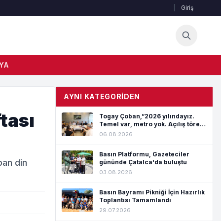
|
Giriş
YA
AYNI KATEGORIDEN
tası
Togay Çoban,”2026 yılındayız.
Temel var, metro yok. Açılış töreni
var, hizmet yok”
06.08.2026
Basın Platformu, Gazeteciler
pan din
gününde Çatalca'da buluştu
03.08.2026
Basın Bayramı Pikniği İçin Hazırlık
Toplantısı Tamamlandı
29.07.2026