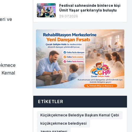
Festival sahnesinde binlerce kişi
Ümit Yaşar şarkılarıyla buluştu
29.07.2026
eri ve
çekmece
n Kemal
ETIKETLER
Küçükçekmece Belediye Başkanı Kemal Çebi
küçükçekmece belediyesi
zeyna gazetesi