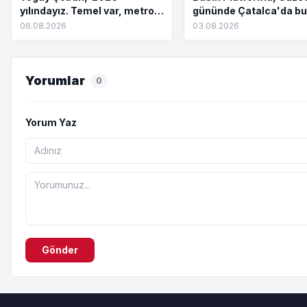
yılındayız. Temel var, metro
gününde Çatalca'da bu
yok. Açılış töreni var, hizmet
06.08.2026
03.08.2026
yok”
Yorumlar
0
Yorum Yaz
Gönder