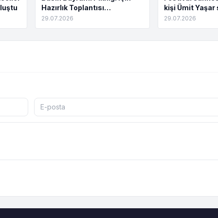
luştu
Hazırlık Toplantısı
kişi Ümit Yaşar 
Tamamlandı
buluştu
29.07.2026
29.07.2026