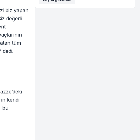
zi biz yapan
iz değerli
ent
yaçlarının
şatan tüm
 dedi.
azze’deki
ın kendi
, bu