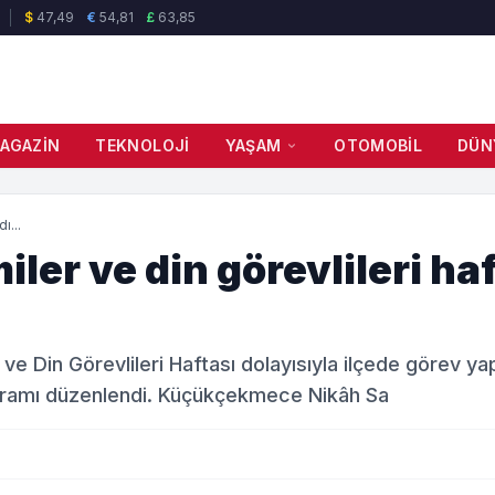
$
47,49
€
54,81
£
63,85
AGAZIN
TEKNOLOJI
YAŞAM
OTOMOBIL
DÜN
ı...
r ve din görevlileri haf
e Din Görevlileri Haftası dolayısıyla ilçede görev ya
programı düzenlendi. Küçükçekmece Nikâh Sa