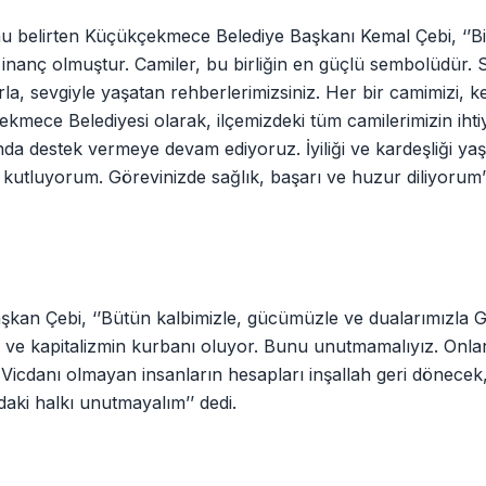
 belirten Küçükçekmece Belediye Başkanı Kemal Çebi, ‘’Bi
inanç olmuştur. Camiler, bu birliğin en güçlü sembolüdür. S
rla, sevgiyle yaşatan rehberlerimizsiniz. Her bir camimizi, k
kmece Belediyesi olarak, ilçemizdeki tüm camilerimizin ihti
da destek vermeye devam ediyoruz. İyiliği ve kardeşliği ya
ı kutluyorum. Görevinizde sağlık, başarı ve huzur diliyorum’’
kan Çebi, ‘’Bütün kalbimizle, gücümüzle ve dualarımızla G
 ve kapitalizmin kurbanı oluyor. Bunu unutmamalıyız. Onlar
. Vicdanı olmayan insanların hesapları inşallah geri dönecek
aki halkı unutmayalım’’ dedi.