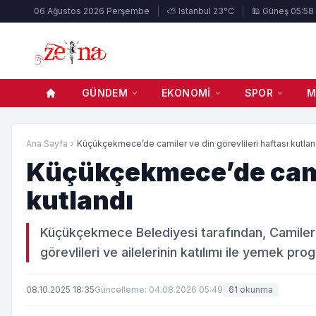
06 Ağustos 2026 Perşembe
⛅ Istanbul 23°C
🕌 Güneş 05:58
GÜNDEM
EKONOMI
SPOR
M
Ana Sayfa
›
Küçükçekmece’de camiler ve din görevlileri haftası kutland
Küçükçekmece’de camile
kutlandı
Küçükçekmece Belediyesi tarafından, Camiler v
görevlileri ve ailelerinin katılımı ile yemek 
08.10.2025 18:35
Güncelleme: 04.08.2026 05:49
61 okunma