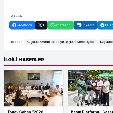
PAYLAŞ
Facebook
X
WhatsApp
LinkedIn
Tele
Etiketler:
Küçükçekmece Belediye Başkanı Kemal Çebi
küçükçe
İLGILI HABERLER
Togay Çoban,”2026
Basın Platformu, Gazet