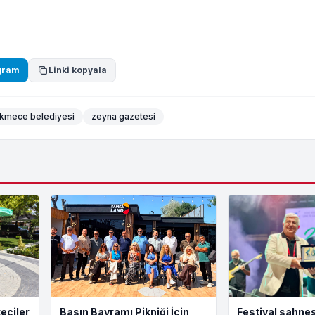
gram
Linki kopyala
kmece belediyesi
zeyna gazetesi
eciler
Basın Bayramı Pikniği İçin
Festival sahnes