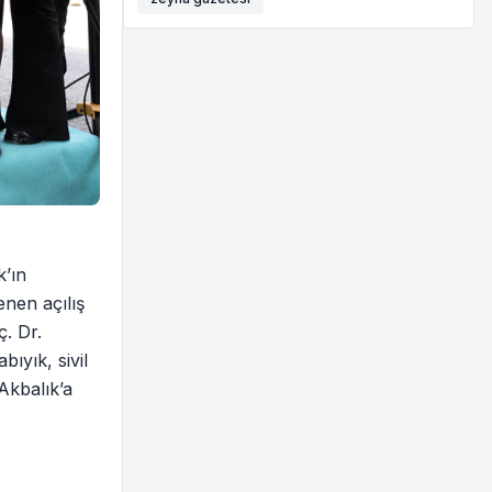
k’ın
nen açılış
. Dr.
yık, sivil
Akbalık’a