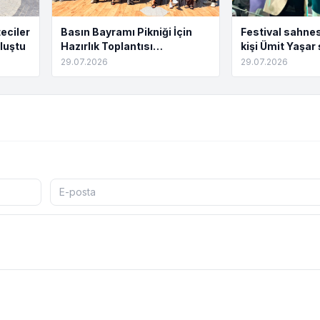
eciler
Basın Bayramı Pikniği İçin
Festival sahnes
luştu
Hazırlık Toplantısı
kişi Ümit Yaşar 
Tamamlandı
buluştu
29.07.2026
29.07.2026