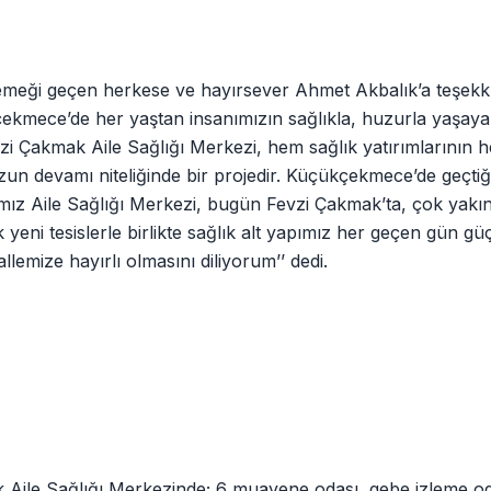
emeği geçen herkese ve hayırsever Ahmet Akbalık’a teşek
mece’de her yaştan insanımızın sağlıkla, huzurla yaşayab
vzi Çakmak Aile Sağlığı Merkezi, hem sağlık yatırımlarının 
un devamı niteliğinde bir projedir. Küçükçekmece’de geçtiği
mız Aile Sağlığı Merkezi, bugün Fevzi Çakmak’ta, çok yakı
eni tesislerle birlikte sağlık alt yapımız her geçen gün güç
lemize hayırlı olmasını diliyorum’’ dedi.
Aile Sağlığı Merkezinde; 6 muayene odası, gebe izleme o