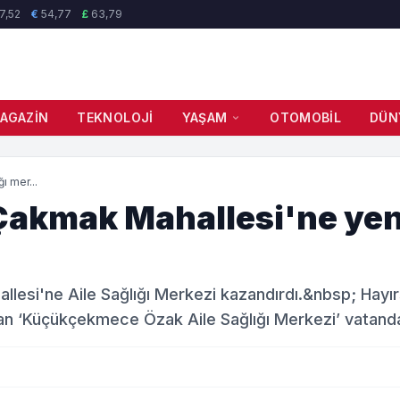
7,52
€
54,77
£
63,79
AGAZIN
TEKNOLOJI
YAŞAM
OTOMOBIL
DÜN
 mer...
akmak Mahallesi'ne yeni
esi'ne Aile Sağlığı Merkezi kazandırdı.&nbsp; Hayı
nan ‘Küçükçekmece Özak Aile Sağlığı Merkezi’ vatand