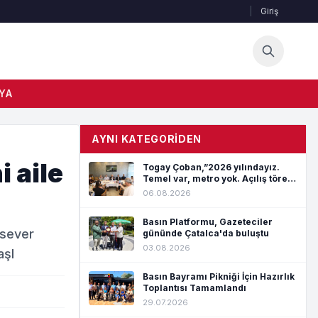
|
Giriş
YA
AYNI KATEGORIDEN
 aile
Togay Çoban,”2026 yılındayız.
Temel var, metro yok. Açılış töreni
var, hizmet yok”
06.08.2026
Basın Platformu, Gazeteciler
rsever
gününde Çatalca'da buluştu
03.08.2026
aşl
Basın Bayramı Pikniği İçin Hazırlık
Toplantısı Tamamlandı
29.07.2026