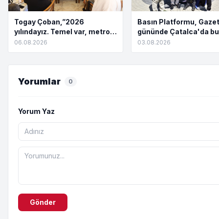
Togay Çoban,”2026
Basın Platformu, Gazet
yılındayız. Temel var, metro
gününde Çatalca'da bu
yok. Açılış töreni var, hizmet
06.08.2026
03.08.2026
yok”
Yorumlar
0
Yorum Yaz
Gönder