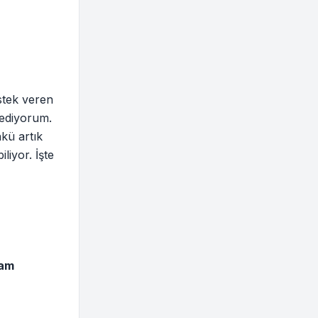
stek veren
 ediyorum.
nkü artık
liyor. İşte
vam