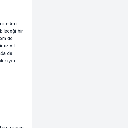
kür eden
ileceği bir
hem de
miz yıl
nda da
leniyor.
dası, üreme