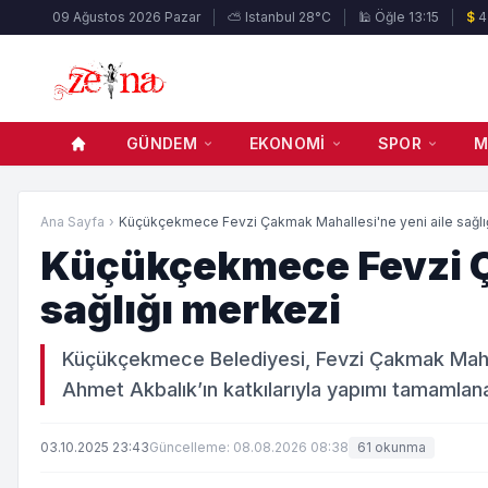
09 Ağustos 2026 Pazar
⛅ Istanbul 28°C
🕌 Öğle 13:15
$
4
GÜNDEM
EKONOMI
SPOR
M
Ana Sayfa
›
Küçükçekmece Fevzi Çakmak Mahallesi'ne yeni aile sağlığı
Küçükçekmece Fevzi Ç
sağlığı merkezi
Küçükçekmece Belediyesi, Fevzi Çakmak Mahall
Ahmet Akbalık’ın katkılarıyla yapımı tamamla
03.10.2025 23:43
Güncelleme: 08.08.2026 08:38
61 okunma