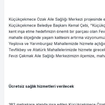
Küçükçekmece Özak Aile Sağlığı Merkezi projesinde 
Küçükçekmece Belediye Başkanı Kemal Çebi, ‘’Küçükçek
kent inşa etme hedefimizin önemli bir parçası olan Fe
mahalle ölçeğinde yaşam kalitesini artırma vizyonumuz
Yeşilova ve Yarımburgaz Mahallemizde hizmete açtığı
Tevfikbey ve Atatürk Mahallelerimizde hizmete girecek y
Fevzi Çakmak Aile Sağlığı Merkezimizin ilçemize, mahal
Ücretsiz sağlık hizmetleri verilecek
382 metrekare alanda inşa edilen Küçükçekmece Özak 