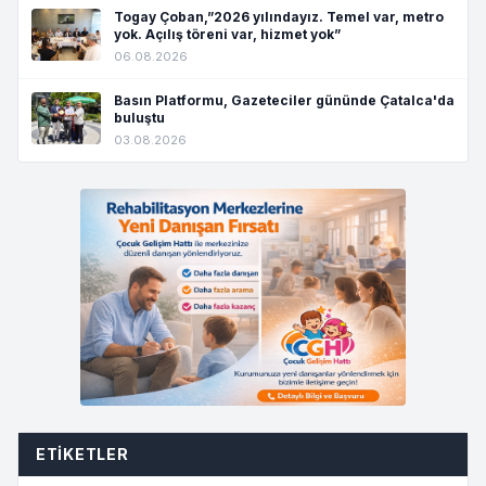
Togay Çoban,”2026 yılındayız. Temel var, metro
yok. Açılış töreni var, hizmet yok”
06.08.2026
Basın Platformu, Gazeteciler gününde Çatalca'da
buluştu
03.08.2026
ETIKETLER