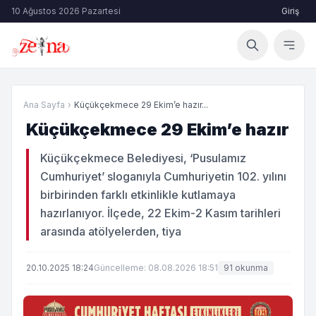
10 Ağustos 2026 Pazartesi
Giriş
Ana Sayfa
›
Küçükçekmece 29 Ekim’e hazır...
Küçükçekmece 29 Ekim’e hazır
Küçükçekmece Belediyesi, ‘Pusulamız
Cumhuriyet’ sloganıyla Cumhuriyetin 102. yılını
birbirinden farklı etkinlikle kutlamaya
hazırlanıyor. İlçede, 22 Ekim-2 Kasım tarihleri
arasında atölyelerden, tiya
20.10.2025 18:24
Güncelleme: 08.08.2026 18:51
91 okunma