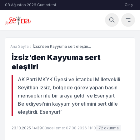
08 Ağustos 2026 Cumartesi
Giriş
Ana Sayfa
›
İzsiz’den Kayyuma sert eleştiri...
İzsiz’den Kayyuma sert
eleştiri
AK Parti MKYK Üyesi ve İstanbul Milletvekili
Seyithan İzsiz, bölgede görev yapan basın
mensupları ile bir araya geldi ve Esenyurt
Belediyesi’nin kayyum yönetimini sert dille
eleştirdi. Esenyurt’
23.10.2025 14:39
Güncelleme: 07.08.2026 11:10
72 okunma