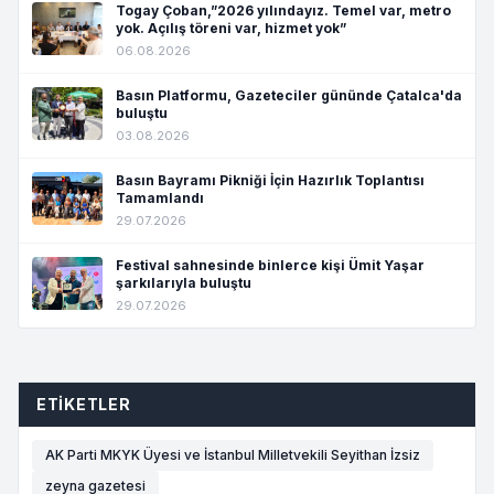
Togay Çoban,”2026 yılındayız. Temel var, metro
yok. Açılış töreni var, hizmet yok”
06.08.2026
Basın Platformu, Gazeteciler gününde Çatalca'da
buluştu
03.08.2026
Basın Bayramı Pikniği İçin Hazırlık Toplantısı
Tamamlandı
29.07.2026
Festival sahnesinde binlerce kişi Ümit Yaşar
şarkılarıyla buluştu
29.07.2026
ETIKETLER
AK Parti MKYK Üyesi ve İstanbul Milletvekili Seyithan İzsiz
zeyna gazetesi