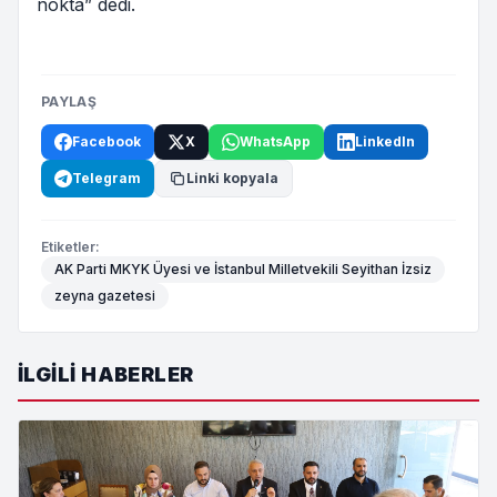
nokta” dedi.
PAYLAŞ
Facebook
X
WhatsApp
LinkedIn
Telegram
Linki kopyala
Etiketler:
AK Parti MKYK Üyesi ve İstanbul Milletvekili Seyithan İzsiz
zeyna gazetesi
İLGILI HABERLER