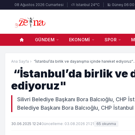
08 Ağustos 2026 Cumartesi
⛅ Istanbul 24°C
🕌 Güneş 06:00
GÜNDEM
EKONOMI
SPOR
M
Ana Sayfa
›
“İstanbul’da birlik ve dayanışma içinde hareket ediyoruz"..
“İstanbul’da birlik ve
ediyoruz"
Silivri Belediye Başkanı Bora Balcıoğlu, CHP İsta
Belediye Başkanı Bora Balcıoğlu, CHP İstanbul
30.06.2025 12:24
Güncelleme: 03.08.2026 21:21
65 okunma