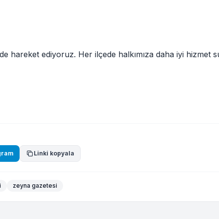
nde hareket ediyoruz. Her ilçede halkımıza daha iyi hizmet 
gram
Linki kopyala
i
zeyna gazetesi