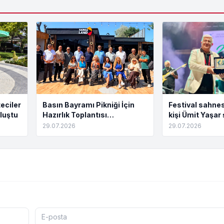
eciler
Basın Bayramı Pikniği İçin
Festival sahnes
luştu
Hazırlık Toplantısı
kişi Ümit Yaşar 
Tamamlandı
buluştu
29.07.2026
29.07.2026