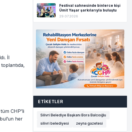
Festival sahnesinde binlerce kişi
Ümit Yaşar şarkılarıyla buluştu
29.07.2026
ı. İl
 toplantıda,
ETIKETLER
 tüm CHP’li
Silivri Belediye Başkanı Bora Balcıoğlu
nbul’un her
silivri belediyesi
zeyna gazetesi