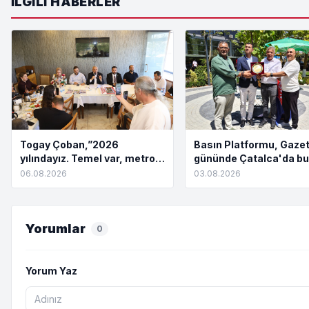
İLGILI HABERLER
Togay Çoban,”2026
Basın Platformu, Gazet
yılındayız. Temel var, metro
gününde Çatalca'da bu
yok. Açılış töreni var, hizmet
06.08.2026
03.08.2026
yok”
Yorumlar
0
Yorum Yaz