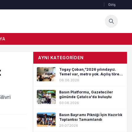
|
Giriş
YA
AYNI KATEGORIDEN
t
Togay Çoban,”2026 yılındayız.
Temel var, metro yok. Açılış töreni
var, hizmet yok”
06.08.2026
Basın Platformu, Gazeteciler
livri
gününde Çatalca'da buluştu
03.08.2026
Basın Bayramı Pikniği İçin Hazırlık
Toplantısı Tamamlandı
29.07.2026