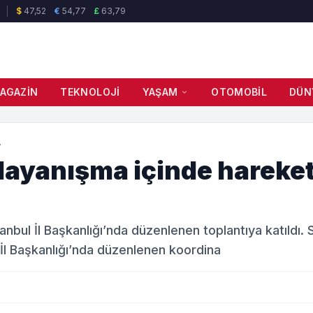
$
47,52
€
54,77
£
63,79
AGAZIN
TEKNOLOJI
YAŞAM
OTOMOBIL
DÜN
.
 dayanışma içinde hareke
nbul İl Başkanlığı’nda düzenlenen toplantıya katıldı. Si
 İl Başkanlığı’nda düzenlenen koordina