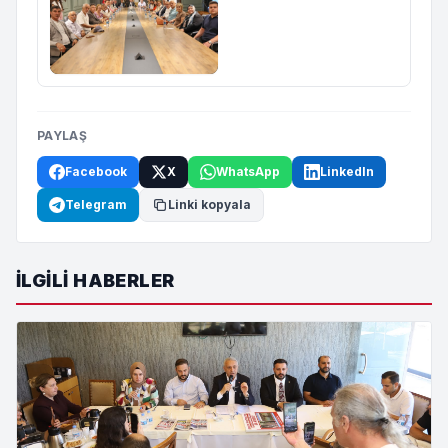
PAYLAŞ
Facebook
X
WhatsApp
LinkedIn
Telegram
Linki kopyala
İLGILI HABERLER