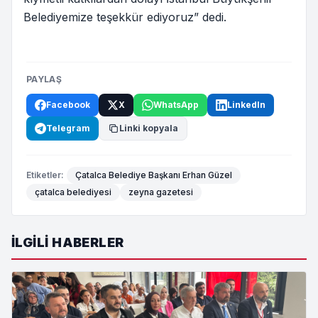
Belediyemize teşekkür ediyoruz” dedi.
PAYLAŞ
Facebook
X
WhatsApp
LinkedIn
Telegram
Linki kopyala
Etiketler:
Çatalca Belediye Başkanı Erhan Güzel
çatalca belediyesi
zeyna gazetesi
İLGILI HABERLER