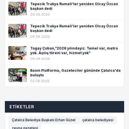
Tepecik Trakya Rumeli’ler yeniden Olcay Özcan
başkan dedi
09.08.2026
Tepecik Trakya Rumeli’ler yeniden Olcay Özcan
başkan dedi
09.08.2026
Togay Çoban,”2026 yılındayız. Temel var, metro
yok. Açılış töreni var, hizmet yok”
06.08.2026
Basın Platformu, Gazeteciler gününde Çatalca'da
buluştu
03.08.2026
ETIKETLER
Çatalca Belediye Başkanı Erhan Güzel
çatalca belediyesi
zeyna gazetesi