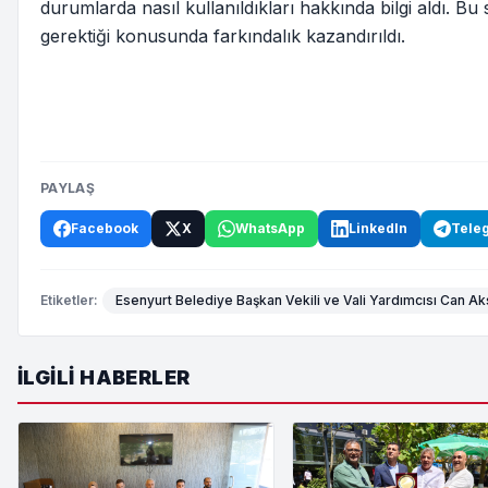
durumlarda nasıl kullanıldıkları hakkında bilgi aldı. B
gerektiği konusunda farkındalık kazandırıldı.
PAYLAŞ
Facebook
X
WhatsApp
LinkedIn
Tele
Etiketler:
Esenyurt Belediye Başkan Vekili ve Vali Yardımcısı Can A
İLGILI HABERLER