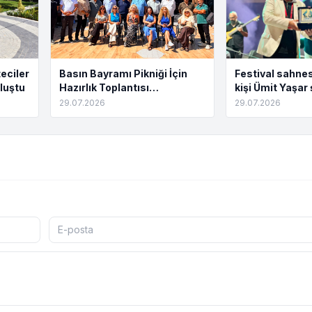
eciler
Basın Bayramı Pikniği İçin
Festival sahnes
luştu
Hazırlık Toplantısı
kişi Ümit Yaşar 
Tamamlandı
buluştu
29.07.2026
29.07.2026