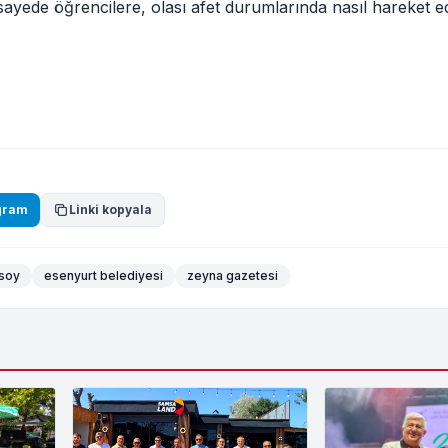
u sayede öğrencilere, olası afet durumlarında nasıl hareket e
gram
Linki kopyala
ksoy
esenyurt belediyesi
zeyna gazetesi