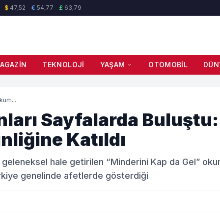
$
47,52
€
54,77
£
63,79
AGAZIN
TEKNOLOJI
YAŞAM
OTOMOBIL
DÜN
kum...
arı Sayfalarda Buluştu:
liğine Katıldı
 geleneksel hale getirilen “Minderini Kap da Gel” okum
Türkiye genelinde afetlerde gösterdiği