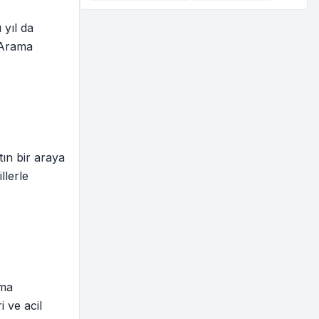
 yıl da
i Arama
tın bir araya
llerle
rma
 ve acil