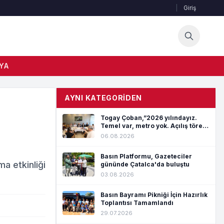
|
Giriş
YA
AYNI KATEGORIDEN
Togay Çoban,”2026 yılındayız.
Temel var, metro yok. Açılış töreni
var, hizmet yok”
06.08.2026
Basın Platformu, Gazeteciler
a etkinliği
gününde Çatalca'da buluştu
03.08.2026
Basın Bayramı Pikniği İçin Hazırlık
Toplantısı Tamamlandı
29.07.2026