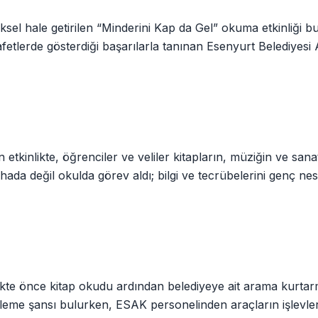
sel hale getirilen “Minderini Kap da Gel” okuma etkinliği bu
 afetlerde gösterdiği başarılarla tanınan Esenyurt Belediyes
etkinlikte, öğrenciler ve veliler kitapların, müziğin ve sana
ada değil okulda görev aldı; bilgi ve tecrübelerini genç nesi
likte önce kitap okudu ardından belediyeye ait arama kurta
celeme şansı bulurken, ESAK personelinden araçların işlevleri