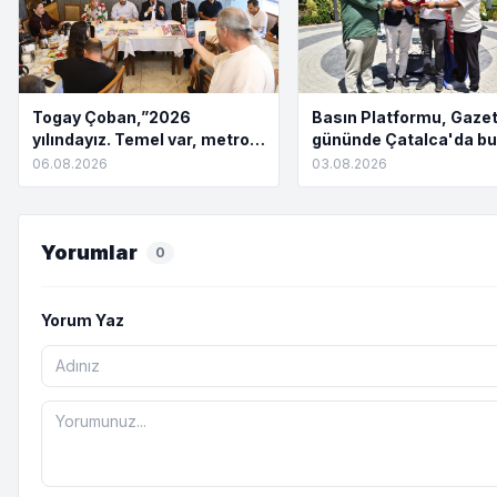
Togay Çoban,”2026
Basın Platformu, Gazet
yılındayız. Temel var, metro
gününde Çatalca'da bu
yok. Açılış töreni var, hizmet
06.08.2026
03.08.2026
yok”
Yorumlar
0
Yorum Yaz