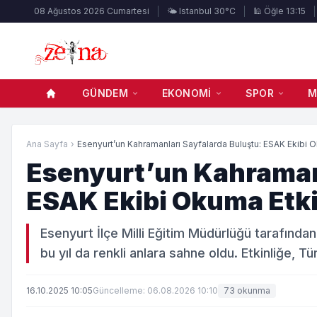
08 Ağustos 2026 Cumartesi
🌤️ Istanbul 30°C
🕌 Öğle 13:15
GÜNDEM
EKONOMI
SPOR
M
Ana Sayfa
›
Esenyurt’un Kahramanları Sayfalarda Buluştu: ESAK Ekibi O
Esenyurt’un Kahramanl
ESAK Ekibi Okuma Etkin
Esenyurt İlçe Milli Eğitim Müdürlüğü tarafından
bu yıl da renkli anlara sahne oldu. Etkinliğe, 
16.10.2025 10:05
Güncelleme: 06.08.2026 10:10
73 okunma