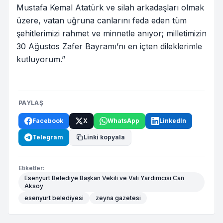
Mustafa Kemal Atatürk ve silah arkadaşları olmak
üzere, vatan uğruna canlarını feda eden tüm
şehitlerimizi rahmet ve minnetle anıyor; milletimizin
30 Ağustos Zafer Bayramı’nı en içten dileklerimle
kutluyorum.”
PAYLAŞ
Facebook
X
WhatsApp
LinkedIn
Telegram
Linki kopyala
Etiketler:
Esenyurt Belediye Başkan Vekili ve Vali Yardımcısı Can
Aksoy
esenyurt belediyesi
zeyna gazetesi