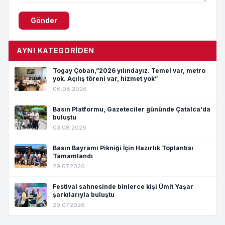
Gönder
AYNI KATEGORIDEN
Togay Çoban,”2026 yılındayız. Temel var, metro
yok. Açılış töreni var, hizmet yok”
06.08.2026
Basın Platformu, Gazeteciler gününde Çatalca'da
buluştu
03.08.2026
Basın Bayramı Pikniği İçin Hazırlık Toplantısı
Tamamlandı
29.07.2026
Festival sahnesinde binlerce kişi Ümit Yaşar
şarkılarıyla buluştu
29.07.2026