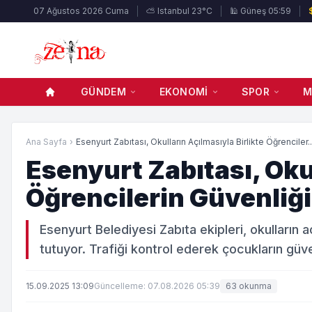
07 Ağustos 2026 Cuma
⛅ Istanbul 23°C
🕌 Güneş 05:59
GÜNDEM
EKONOMI
SPOR
M
Ana Sayfa
›
Esenyurt Zabıtası, Okulların Açılmasıyla Birlikte Öğrenciler..
Esenyurt Zabıtası, Okul
Öğrencilerin Güvenliği
Esenyurt Belediyesi Zabıta ekipleri, okulların a
tutuyor. Trafiği kontrol ederek çocukların güv
15.09.2025 13:09
Güncelleme: 07.08.2026 05:39
63 okunma