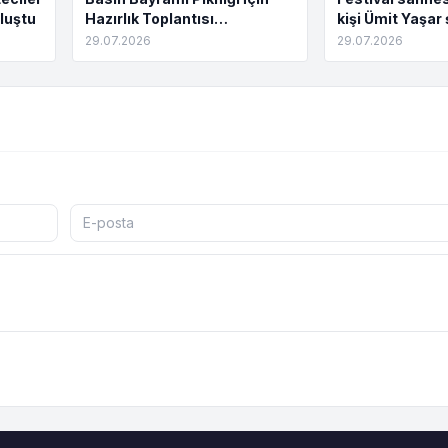
luştu
Hazırlık Toplantısı
kişi Ümit Yaşar 
Tamamlandı
buluştu
29.07.2026
29.07.2026