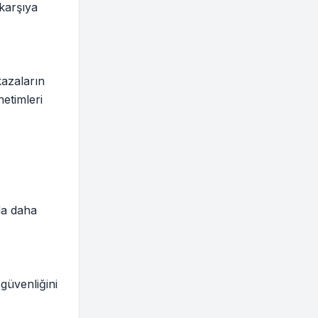
 karşıya
kazaların
etimleri
nda daha
güvenliğini