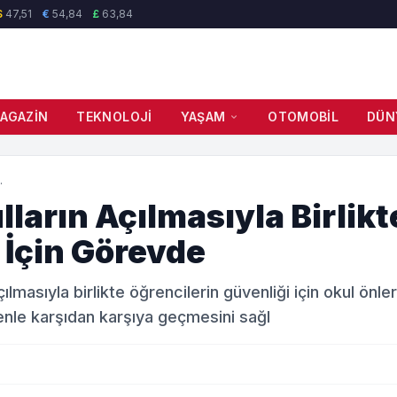
$
47,51
€
54,84
£
63,84
AGAZIN
TEKNOLOJI
YAŞAM
OTOMOBIL
DÜN
.
ların Açılmasıyla Birlikt
 İçin Görevde
çılmasıyla birlikte öğrencilerin güvenliği için okul önl
enle karşıdan karşıya geçmesini sağl