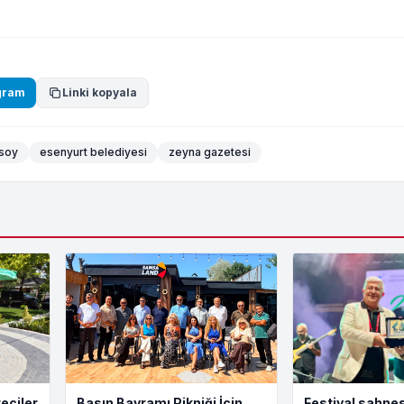
gram
Linki kopyala
ksoy
esenyurt belediyesi
zeyna gazetesi
eciler
Basın Bayramı Pikniği İçin
Festival sahnes