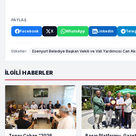
PAYLAŞ
Facebook
X
WhatsApp
LinkedIn
Tele
Etiketler:
Esenyurt Belediye Başkan Vekili ve Vali Yardımcısı Can A
İLGILI HABERLER
Togay Çoban,”2026
Basın Platformu, Gazet