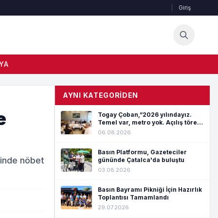
|
Giriş
YA
AYNI KATEGORIDEN
e
Togay Çoban,”2026 yılındayız.
Temel var, metro yok. Açılış töreni
var, hizmet yok”
06.08.2026
Basın Platformu, Gazeteciler
erinde nöbet
gününde Çatalca'da buluştu
03.08.2026
Basın Bayramı Pikniği İçin Hazırlık
Toplantısı Tamamlandı
29.07.2026