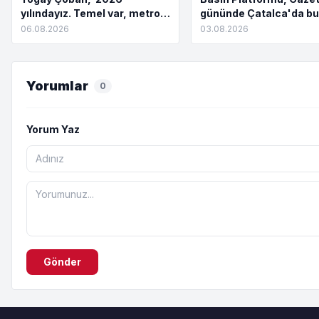
yılındayız. Temel var, metro
gününde Çatalca'da bu
yok. Açılış töreni var, hizmet
06.08.2026
03.08.2026
yok”
Yorumlar
0
Yorum Yaz
Gönder