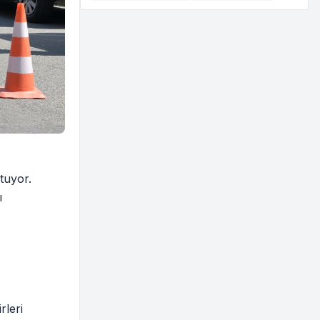
utuyor.
ı
rleri