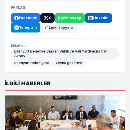
PAYLAŞ
Facebook
X
WhatsApp
LinkedIn
Telegram
Linki kopyala
Etiketler:
Esenyurt Belediye Başkan Vekili ve Vali Yardımcısı Can
Aksoy
esenyurt belediyesi
zeyna gazetesi
İLGILI HABERLER