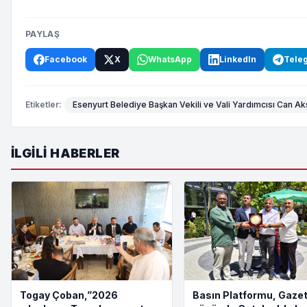
PAYLAŞ
Facebook
X
WhatsApp
LinkedIn
Tele
Etiketler:
Esenyurt Belediye Başkan Vekili ve Vali Yardımcısı Can A
İLGILI HABERLER
Togay Çoban,”2026
Basın Platformu, Gazet