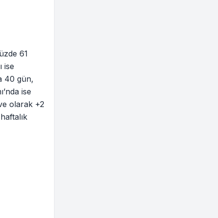
yüzde 61
 ise
da 40 gün,
’nda ise
ave olarak +2
haftalık