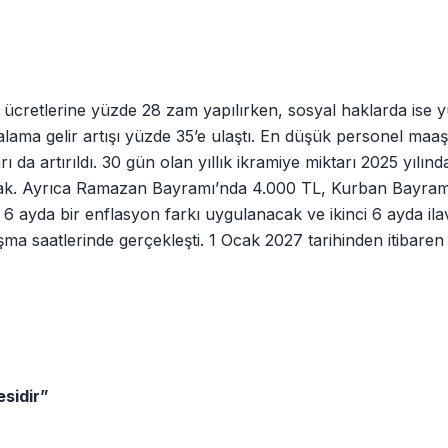
cretlerine yüzde 28 zam yapılırken, sosyal haklarda ise 
talama gelir artışı yüzde 35’e ulaştı. En düşük personel maaşı
ı da artırıldı. 30 gün olan yıllık ikramiye miktarı 2025 yılın
cak. Ayrıca Ramazan Bayramı’nda 4.000 TL, Kurban Bayramı
 6 ayda bir enflasyon farkı uygulanacak ve ikinci 6 ayda il
şma saatlerinde gerçekleşti. 1 Ocak 2027 tarihinden itibaren 
sidir”