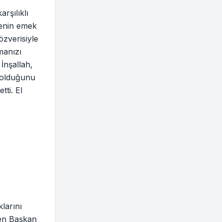
rşılıklı
ilenin emek
özverisiyle
manızı
 İnşallah,
u olduğunu
ti. El
klarını
ten Başkan