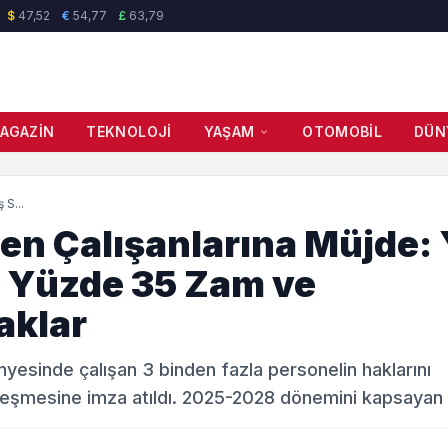
$
47,52
€
54,77
£
63,79
AGAZIN
TEKNOLOJI
YAŞAM
OTOMOBIL
DÜN
 S...
en Çalışanlarına Müjde: 
e Yüzde 35 Zam ve
aklar
yesinde çalışan 3 binden fazla personelin haklarını
zleşmesine imza atıldı. 2025-2028 dönemini kapsayan