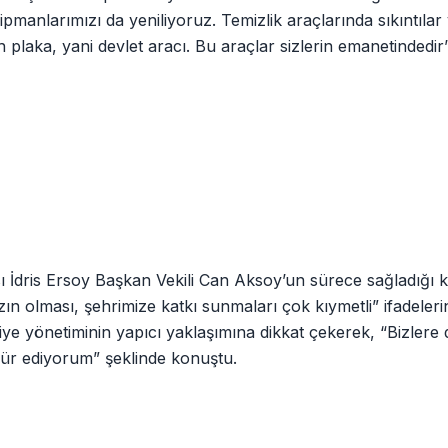
kipmanlarımızı da yeniliyoruz. Temizlik araçlarında sıkıntılar
ah plaka, yani devlet aracı. Bu araçlar sizlerin emanetindedir
ris Ersoy Başkan Vekili Can Aksoy’un sürece sağladığı ka
n olması, şehrimize katkı sunmaları çok kıymetli” ifadelerin
yönetiminin yapıcı yaklaşımına dikkat çekerek, “Bizlere d
kür ediyorum” şeklinde konuştu.