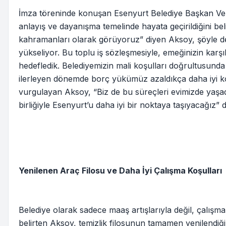
İmza töreninde konuşan Esenyurt Belediye Başkan Vekil
anlayış ve dayanışma temelinde hayata geçirildiğini beli
kahramanları olarak görüyoruz” diyen Aksoy, şöyle devam
yükseliyor. Bu toplu iş sözleşmesiyle, emeğinizin karş
hedefledik. Belediyemizin mali koşulları doğrultusunda i
ilerleyen dönemde borç yükümüz azaldıkça daha iyi koş
vurgulayan Aksoy, “Biz de bu süreçleri evimizde yaşadı
birliğiyle Esenyurt’u daha iyi bir noktaya taşıyacağız” d
Yenilenen Araç Filosu ve Daha İyi Çalışma Koşulları
Belediye olarak sadece maaş artışlarıyla değil, çalışma 
belirten Aksoy, temizlik filosunun tamamen yenilendiğin