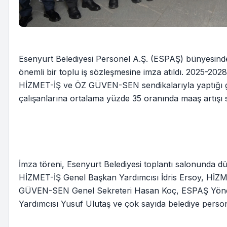
Esenyurt Belediyesi Personel A.Ş. (ESPAŞ) bünyesinde
önemli bir toplu iş sözleşmesine imza atıldı. 2025-2
HİZMET-İŞ ve ÖZ GÜVEN-SEN sendikalarıyla yaptığı g
çalışanlarına ortalama yüzde 35 oranında maaş artışı sa
İmza töreni, Esenyurt Belediyesi toplantı salonunda d
HİZMET-İŞ Genel Başkan Yardımcısı İdris Ersoy, HİZM
GÜVEN-SEN Genel Sekreteri Hasan Koç, ESPAŞ Yöneti
Yardımcısı Yusuf Ulutaş ve çok sayıda belediye personel