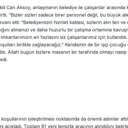
i Can Aksoy, anlaşmanın belediye ile çalışanlar arasında ka
rtti. “Bizler sizleri sadece birer personel değil, bu büyük a
 etti: “Belediyemizin hizmet kalitesi, sizlerin alın teri ve 
ılığını almanızı ve daha huzurlu bir çalışma ortamına kavuş
mkanlarımızın en fazlasını siz çalışanlarımız için kullandık.
ulları birlikte sağlayacağız.” Kendisinin de bir işçi çocuğ
k. Allah bugün bizlere masanın bir tarafında olmayı nasip et
edi.
koşullarının iyileştirilmesi noktasında da önemli adımlar attı
i açıkladı. Toplam 81 yeni temizlik aracının alındığını belir