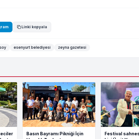
gram
Linki kopyala
ksoy
esenyurt belediyesi
zeyna gazetesi
eciler
Basın Bayramı Pikniği İçin
Festival sahnes