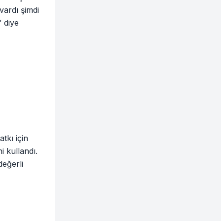
 vardı şimdi
” diye
tkı için
i kullandı.
eğerli