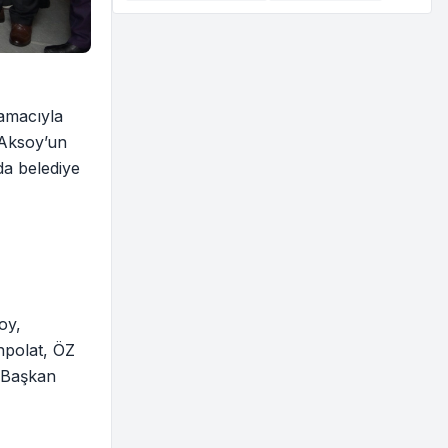
 amacıyla
 Aksoy’un
a belediye
oy,
npolat, ÖZ
 Başkan