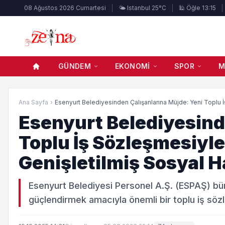
08 Ağustos 2026 Cumartesi
🌤️ Istanbul 25°C
🕌 Öğle 13:15
GÜNDEM
EKONOMI
SPOR
M
Ana Sayfa
›
Esenyurt Belediyesinden Çalışanlarına Müjde: Yeni Toplu İş
Esenyurt Belediyesind
Toplu İş Sözleşmesiyl
Genişletilmiş Sosyal H
Esenyurt Belediyesi Personel A.Ş. (ESPAŞ) bün
güçlendirmek amacıyla önemli bir toplu iş sö