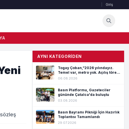
|
Giriş
YA
AYNI KATEGORIDEN
Yeni
Togay Çoban,”2026 yılındayız.
Temel var, metro yok. Açılış töreni
var, hizmet yok”
06.08.2026
Basın Platformu, Gazeteciler
gününde Çatalca'da buluştu
03.08.2026
Basın Bayramı Pikniği İçin Hazırlık
 sözleş
Toplantısı Tamamlandı
29.07.2026