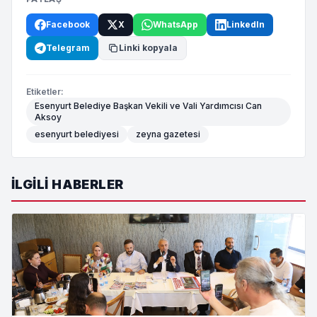
Facebook
X
WhatsApp
LinkedIn
Telegram
Linki kopyala
Etiketler:
Esenyurt Belediye Başkan Vekili ve Vali Yardımcısı Can
Aksoy
esenyurt belediyesi
zeyna gazetesi
İLGILI HABERLER