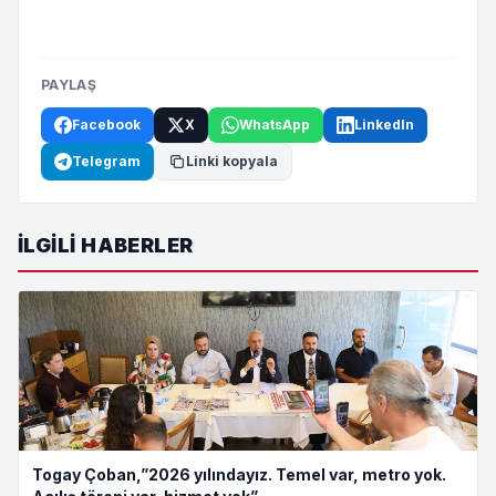
PAYLAŞ
Facebook
X
WhatsApp
LinkedIn
Telegram
Linki kopyala
İLGILI HABERLER
Togay Çoban,”2026 yılındayız. Temel var, metro yok.