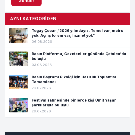
Gönder
AYNI KATEGORIDEN
Togay Çoban,”2026 yılındayız. Temel var, metro
yok. Açılış töreni var, hizmet yok”
06.08.2026
Basın Platformu, Gazeteciler gününde Çatalca'da
buluştu
03.08.2026
Basın Bayramı Pikniği İçin Hazırlık Toplantısı
Tamamlandı
29.07.2026
Festival sahnesinde binlerce kişi Ümit Yaşar
şarkılarıyla buluştu
29.07.2026