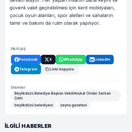
devam ediyor. Her yaştan insanın daha keyifli ve
güvenli vakit geçirebilmesi için kent mobilyaları,
çocuk oyun alanları, spor aletleri ve sahaların
tamir ve bakımı da rutin olarak yapılıyor.
PAYLAŞ
Facebook
X
WhatsApp
LinkedIn
Telegram
Linki kopyala
Etiketler:
Beylikdüzü Belediye Başkan VekiliAvukat Önder Serkan
Çebi
beylikdüzü belediyesi
zeyna gazetesi
İLGILI HABERLER