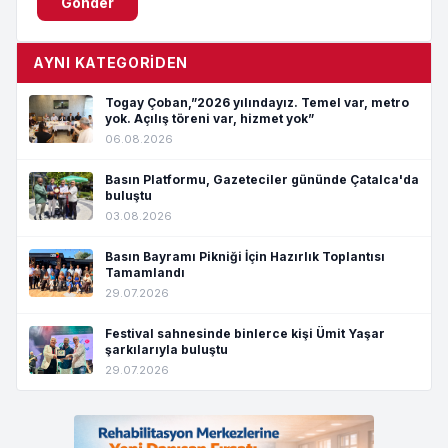
Gönder
AYNI KATEGORIDEN
Togay Çoban,”2026 yılındayız. Temel var, metro
yok. Açılış töreni var, hizmet yok”
06.08.2026
Basın Platformu, Gazeteciler gününde Çatalca'da
buluştu
03.08.2026
Basın Bayramı Pikniği İçin Hazırlık Toplantısı
Tamamlandı
29.07.2026
Festival sahnesinde binlerce kişi Ümit Yaşar
şarkılarıyla buluştu
29.07.2026