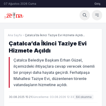
07 Ağustos 2026 Cuma
Giriş
Ana Sayfa
›
Çatalca’da İkinci Taziye Evi Hizmete Açıldı...
Çatalca’da İkinci Taziye Evi
Hizmete Açıldı
Çatalca Belediye Başkanı Erhan Güzel,
ilçemizdeki ihtiyaçlara cevap verecek önemli
bir projeyi daha hayata geçirdi. Ferhatpaşa
Mahallesi Taziye Evi, düzenlenen törenle
vatandaşların hizmetine açıldı.
30.08.2025 15:21
Güncelleme: 03.08.2026 12:33
64 okunma