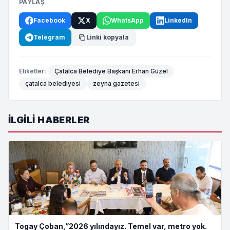
PAYLAŞ
Facebook
X
WhatsApp
LinkedIn
Telegram
Linki kopyala
Etiketler:
Çatalca Belediye Başkanı Erhan Güzel
çatalca belediyesi
zeyna gazetesi
İLGILI HABERLER
Togay Çoban,”2026 yılındayız. Temel var, metro yok.