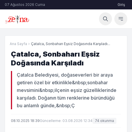
07 Ağustos 2026 Cuma
Giriş
Ana Sayfa
›
Çatalca, Sonbaharı Eşsiz Doğasında Karşıladı...
Çatalca, Sonbaharı Eşsiz
Doğasında Karşıladı
Çatalca Belediyesi, doğaseverleri bir araya
getiren özel bir etkinlikle&nbsp;sonbahar
mevsimini&nbsp;ilçenin eşsiz güzelliklerinde
karşıladı. Doğanın tüm renklerine büründüğü
bu anlamlı günde,&nbsp;Ç
08.10.2025 18:39
Güncelleme: 03.08.2026 12:34
74 okunma