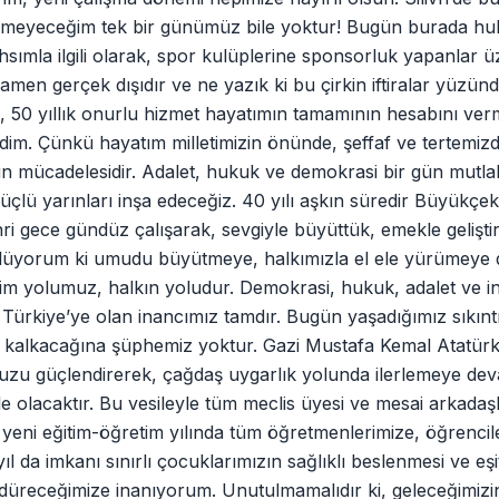
remeyeceğim tek bir günümüz bile yoktur! Bugün burada h
 Şahsımla ilgili olarak, spor kulüplerine sponsorluk yapanlar 
men gerçek dışıdır ve ne yazık ki bu çirkin iftiralar yüzün
ğil, 50 yıllık onurlu hizmet hayatımın tamamının hesabını ve
im. Çünkü hayatım milletimizin önünde, şeffaf ve tertemizdi
n mücadelesidir. Adalet, hukuk ve demokrasi bir gün mutla
 güçlü yarınları inşa edeceğiz. 40 yılı aşkın süredir Büyükç
 gece gündüz çalışarak, sevgiyle büyüttük, emekle geliştir
öylüyorum ki umudu büyütmeye, halkımızla el ele yürümeye
zim yolumuz, halkın yoludur. Demokrasi, hukuk, adalet ve i
Türkiye’ye olan inancımız tamdır. Bugün yaşadığımız sıkıntı
kalkacağına şüphemiz yoktur. Gazi Mustafa Kemal Atatürk’
uzu güçlendirerek, çağdaş uygarlık yolunda ilerlemeye de
e olacaktır. Bu vesileyle tüm meclis üyesi ve mesai arkadaş
yeni eğitim-öğretim yılında tüm öğretmenlerimize, öğrencil
yıl da imkanı sınırlı çocuklarımızın sağlıklı beslenmesi ve eşi
ürdüreceğimize inanıyorum. Unutulmamalıdır ki, geleceğimizi