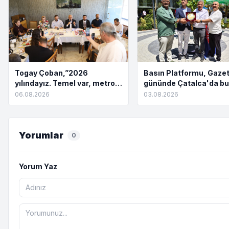
Togay Çoban,”2026
Basın Platformu, Gazet
yılındayız. Temel var, metro
gününde Çatalca'da bu
yok. Açılış töreni var, hizmet
06.08.2026
03.08.2026
yok”
Yorumlar
0
Yorum Yaz