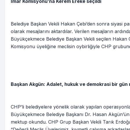
İmar Komisyonu’na Kerem Ereke seçildi
Belediye Başkan Vekili Hakan Çebi’den sonra siyasi part
olarak mesajlarını aktardılar. Verilen mesajların ardın
Büyükçekmece Belediye Başkan Vekili seçilen Hakan Çe
Komisyonu üyeliğine meclisin oybirliğiyle CHP grubun
Başkan Akgün: Adalet, hukuk ve demokrasi bir gün
CHP’li belediyelere yönelik olarak yapılan operasyonla
Büyükçekmece Belediye Başkanı Dr. Hasan Akgün’ün 
mektup okundu. CHP Grup Başkan Vekili Tarık Erdoğa
“Değerli Meclis Üyelerimiz, kıymetli çalışma arkadaşla