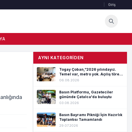
|
Giriş
YA
AYNI KATEGORIDEN
Togay Çoban,”2026 yılındayız.
Temel var, metro yok. Açılış töreni
var, hizmet yok”
06.08.2026
Basın Platformu, Gazeteciler
anlığında
gününde Çatalca'da buluştu
03.08.2026
Basın Bayramı Pikniği İçin Hazırlık
Toplantısı Tamamlandı
29.07.2026