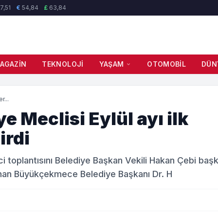
7,51
€
54,84
£
63,84
AGAZIN
TEKNOLOJI
YAŞAM
OTOMOBIL
DÜN
r...
Meclisi Eylül ayı ilk
irdi
i toplantısını Belediye Başkan Vekili Hakan Çebi başk
ulunan Büyükçekmece Belediye Başkanı Dr. H