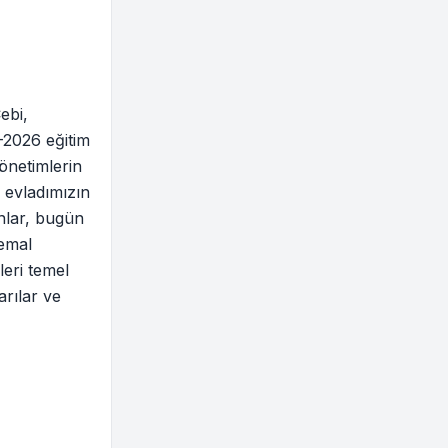
ebi,
-2026 eğitim
yönetimlerin
r evladımızın
anlar, bugün
Kemal
leri temel
arılar ve