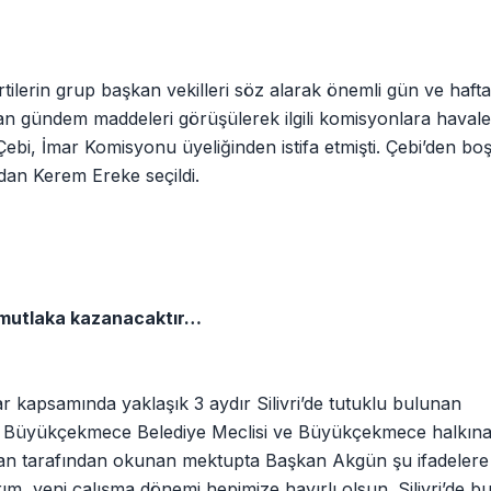
ilerin grup başkan vekilleri söz alarak önemli gün ve haftala
dan gündem maddeleri görüşülerek ilgili komisyonlara havale 
bi, İmar Komisyonu üyeliğinden istifa etmişti. Çebi’den bo
dan Kerem Ereke seçildi.
 mutlaka kazanacaktır…
r kapsamında yaklaşık 3 aydır Silivri’de tutuklu bulunan
Büyükçekmece Belediye Meclisi ve Büyükçekmece halkına
n tarafından okunan mektupta Başkan Akgün şu ifadelere 
rım, yeni çalışma dönemi hepimize hayırlı olsun. Silivri’de 