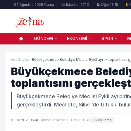
07 Ağustos 2026 Cuma
⛅ Istanbul 27°C
🕌 Öğle 13:15
$
4
GÜNDEM
EKONOMI
SPOR
M
Ana Sayfa
›
Büyükçekmece Belediye Meclisi Eylül ayı ilk toplantısını ge
Büyükçekmece Belediye 
toplantısını gerçekleşt
Büyükçekmece Belediye Meclisi Eylül ayı birinc
gerçekleştirdi. Mecliste, Silivri’de tutuklu b
01.09.2025 15:40
Güncelleme: 05.08.2026 11:41
66 okunma