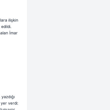
ra ilişkin
edildi.
şalan İmar
 yazdığı
yer verdi:
bulunuyor