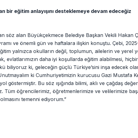
alan bir eğitim anlayışını desteklemeye devam edeceğiz
ndan söz alan Büyükçekmece Belediye Başkan Vekili Hakan Ç
ramı ve önemli gün ve haftalara ilişkin konuştu. Çebi, 2025
Eğitim yalnızca okulların değil, toplumun, ailelerin ve yerel 
, evlatlarımızın daha iyi koşullarda eğitim alabilmesi, hiçbi
 biliyoruz ki, geleceğin güçlü Türkiye’sini inşa edecek ol
dır. Unutmayalım ki Cumhuriyetimizin kurucusu Gazi Mustafa 
 yol göstermiştir. Bu söz ışığında bilimi, aklı ve çağdaş değer
. Tüm öğrencilerimiz, öğretmenlerimize ve velilerimize baş
lı olmasını temenni ediyorum.”