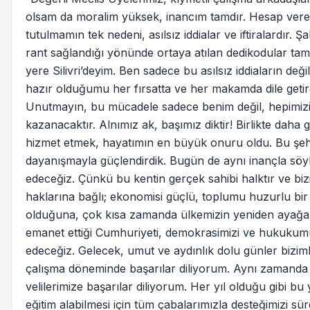
olsam da moralim yüksek, inancım tamdır. Hesap ve
tutulmamın tek nedeni, asılsız iddialar ve iftiralardır.
rant sağlandığı yönünde ortaya atılan dedikodular tama
yere Silivri’deyim. Ben sadece bu asılsız iddiaların de
hazır olduğumu her fırsatta ve her makamda dile getird
Unutmayın, bu mücadele sadece benim değil, hepimizi
kazanacaktır. Alnımız ak, başımız diktir! Birlikte daha
hizmet etmek, hayatımın en büyük onuru oldu. Bu şehri
dayanışmayla güçlendirdik. Bugün de aynı inançla s
edeceğiz. Çünkü bu kentin gerçek sahibi halktır ve bi
haklarına bağlı; ekonomisi güçlü, toplumu huzurlu bir 
olduğuna, çok kısa zamanda ülkemizin yeniden ayağa 
emanet ettiği Cumhuriyeti, demokrasimizi ve hukukum
edeceğiz. Gelecek, umut ve aydınlık dolu günler biziml
çalışma döneminde başarılar diliyorum. Aynı zamanda 
velilerimize başarılar diliyorum. Her yıl olduğu gibi bu 
eğitim alabilmesi için tüm çabalarımızla desteğimizi s