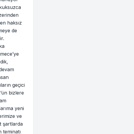
ukuksuzca
üzerinden
den haksız
rmeye de
r.
ka
ekmece’ye
dik,
 devam
nsan
ların geçici
ün bizlere
vam
larıma yeni
erimize ve
t şartlarda
n teminatı