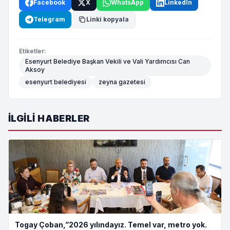
Facebook
X
WhatsApp
LinkedIn
Telegram
Linki kopyala
Etiketler:
Esenyurt Belediye Başkan Vekili ve Vali Yardımcısı Can
Aksoy
esenyurt belediyesi
zeyna gazetesi
İLGILI HABERLER
Togay Çoban,”2026 yılındayız. Temel var, metro yok.