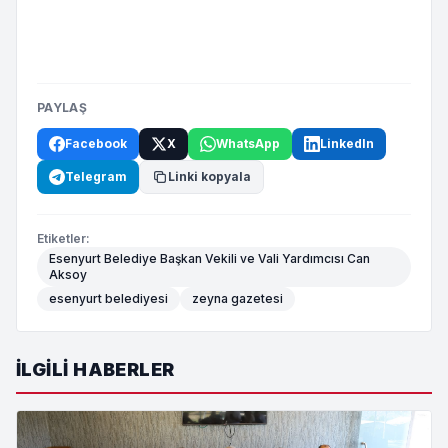
PAYLAŞ
Facebook
X
WhatsApp
LinkedIn
Telegram
Linki kopyala
Etiketler:
Esenyurt Belediye Başkan Vekili ve Vali Yardımcısı Can
Aksoy
esenyurt belediyesi
zeyna gazetesi
İLGILI HABERLER