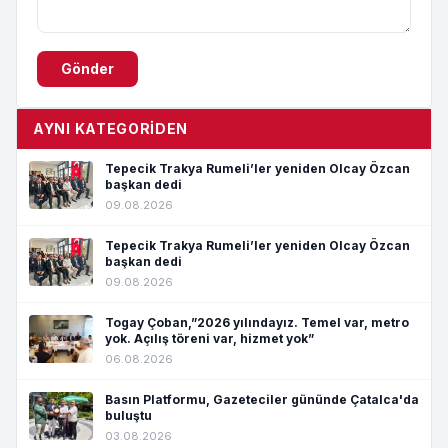
Gönder
AYNI KATEGORIDEN
Tepecik Trakya Rumeli’ler yeniden Olcay Özcan
başkan dedi
09.08.2026
Tepecik Trakya Rumeli’ler yeniden Olcay Özcan
başkan dedi
09.08.2026
Togay Çoban,”2026 yılındayız. Temel var, metro
yok. Açılış töreni var, hizmet yok”
06.08.2026
Basın Platformu, Gazeteciler gününde Çatalca'da
buluştu
03.08.2026