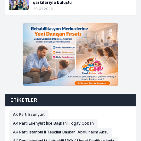
şarkılarıyla buluştu
29.07.2026
ETIKETLER
Ak Parti Esenyurt
AK Parti Esenyurt İlçe Başkanı Togay Çoban
AK Parti İstanbul İl Teşkilat Başkanı Abdülhalim Aksu
AK Parti İstanbul Milletvekili MKYK Üyesi Seyithan İzsiz