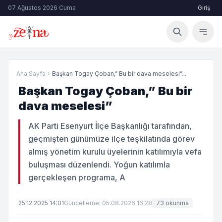
07 Ağustos 2026 Cuma
Giriş
Ana Sayfa
›
Başkan Togay Çoban,” Bu bir dava meselesi”...
Başkan Togay Çoban,” Bu bir
dava meselesi”
AK Parti Esenyurt İlçe Başkanlığı tarafından,
geçmişten günümüze ilçe teşkilatında görev
almış yönetim kurulu üyelerinin katılımıyla vefa
buluşması düzenlendi. Yoğun katılımla
gerçekleşen programa, A
25.12.2025 14:01
Güncelleme: 05.08.2026 16:28
73 okunma