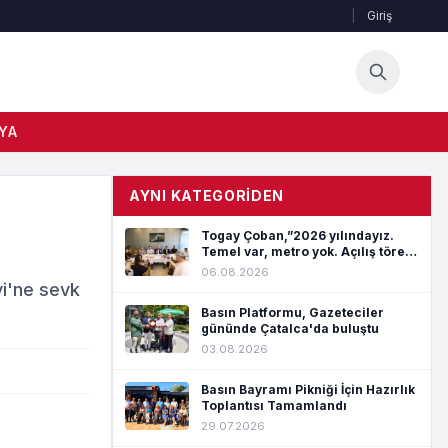
|
Giriş
YA
AYNI KATEGORIDEN
Togay Çoban,”2026 yılındayız.
Temel var, metro yok. Açılış töreni
var, hizmet yok”
06.08.2026
vi'ne sevk
Basın Platformu, Gazeteciler
gününde Çatalca'da buluştu
03.08.2026
Basın Bayramı Pikniği İçin Hazırlık
Toplantısı Tamamlandı
29.07.2026