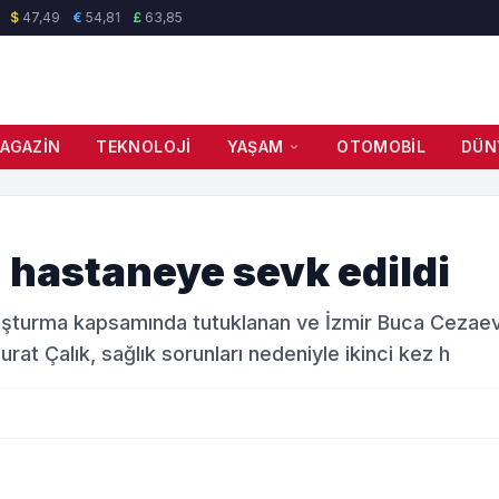
$
47,49
€
54,81
£
63,85
AGAZIN
TEKNOLOJI
YAŞAM
OTOMOBIL
DÜN
z hastaneye sevk edildi
ruşturma kapsamında tutuklanan ve İzmir Buca Cezae
t Çalık, sağlık sorunları nedeniyle ikinci kez h