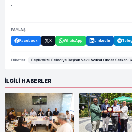
.
PAYLAŞ
Facebook
X
WhatsApp
LinkedIn
Tele
Etiketler:
Beylikdüzü Belediye Başkan VekiliAvukat Önder Serkan Ç
İLGILI HABERLER