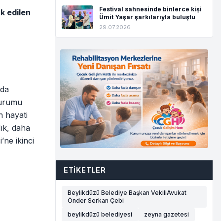
Festival sahnesinde binlerce kişi
k edilen
Ümit Yaşar şarkılarıyla buluştu
29.07.2026
'da
durumu
n hayati
ık, daha
’ne ikinci
ETIKETLER
Beylikdüzü Belediye Başkan VekiliAvukat
Önder Serkan Çebi
beylikdüzü belediyesi
zeyna gazetesi