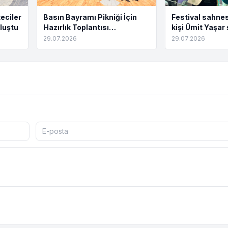
eciler
Basın Bayramı Pikniği İçin
Festival sahnes
luştu
Hazırlık Toplantısı
kişi Ümit Yaşar 
Tamamlandı
buluştu
29.07.2026
29.07.2026