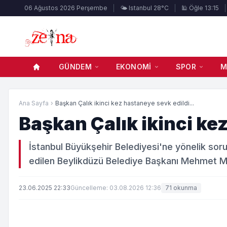
06 Ağustos 2026 Perşembe
🌤️ Istanbul 28°C
🕌 Öğle 13:15
GÜNDEM
EKONOMI
SPOR
M
Ana Sayfa
›
Başkan Çalık ikinci kez hastaneye sevk edildi...
Başkan Çalık ikinci ke
İstanbul Büyükşehir Belediyesi'ne yönelik so
edilen Beylikdüzü Belediye Başkanı Mehmet Mura
23.06.2025 22:33
Güncelleme: 03.08.2026 12:36
71 okunma