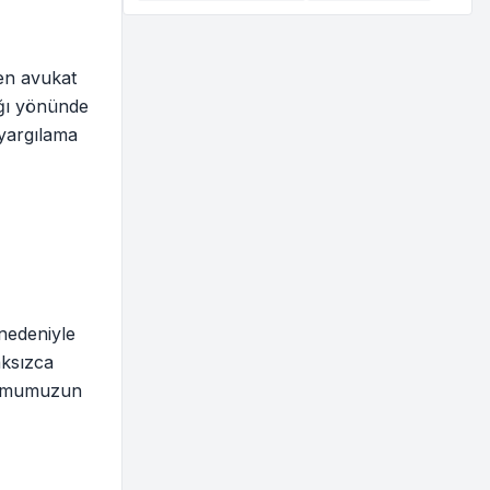
ren avukat
ağı yönünde
 yargılama
nedeniyle
aksızca
plumumuzun