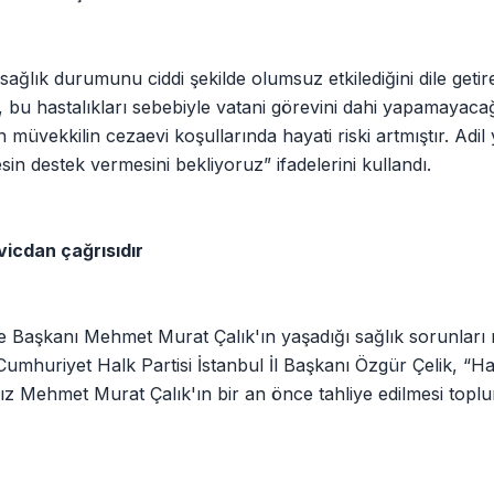
ağlık durumunu ciddi şekilde olumsuz etkilediğini dile geti
, bu hastalıkları sebebiyle vatani görevini dahi yapamayac
müvekkilin cezaevi koşullarında hayati riski artmıştır. Adil
in destek vermesini bekliyoruz” ifadelerini kullandı.
vicdan çağrısıdır
 Başkanı Mehmet Murat Çalık'ın yaşadığı sağlık sorunları 
umhuriyet Halk Partisi İstanbul İl Başkanı Özgür Çelik, “H
ız Mehmet Murat Çalık'ın bir an önce tahliye edilmesi to