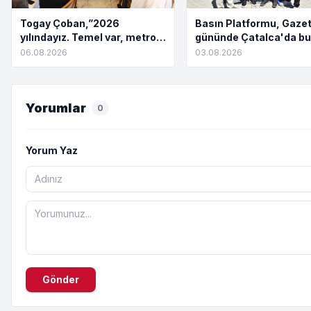
Togay Çoban,”2026
Basın Platformu, Gazet
yılındayız. Temel var, metro
gününde Çatalca'da bu
yok. Açılış töreni var, hizmet
06.08.2026
03.08.2026
yok”
Yorumlar
0
Yorum Yaz
Gönder