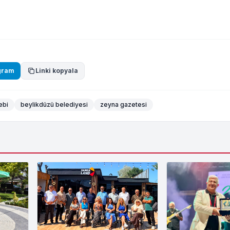
gram
Linki kopyala
ebi
beylikdüzü belediyesi
zeyna gazetesi