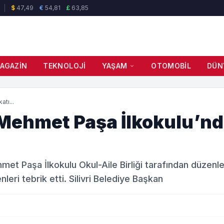
$
47,49
€
54,81
£
63,85
AGAZIN
TEKNOLOJI
YAŞAM
OTOMOBIL
DÜN
tı...
i Mehmet Paşa İlkokulu’n
ehmet Paşa İlkokulu Okul-Aile Birliği tarafından düzenl
eri tebrik etti. Silivri Belediye Başkan