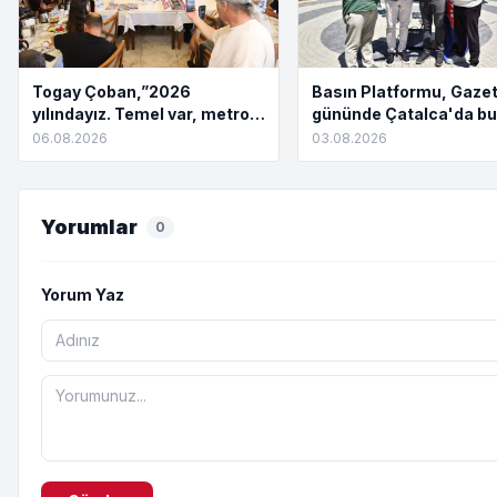
Togay Çoban,”2026
Basın Platformu, Gazet
yılındayız. Temel var, metro
gününde Çatalca'da bu
yok. Açılış töreni var, hizmet
06.08.2026
03.08.2026
yok”
Yorumlar
0
Yorum Yaz