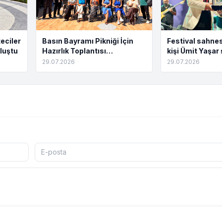
eciler
Basın Bayramı Pikniği İçin
Festival sahnes
luştu
Hazırlık Toplantısı
kişi Ümit Yaşar 
Tamamlandı
buluştu
29.07.2026
29.07.2026