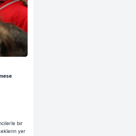
rmese
ilerle bir
ceklerin yer