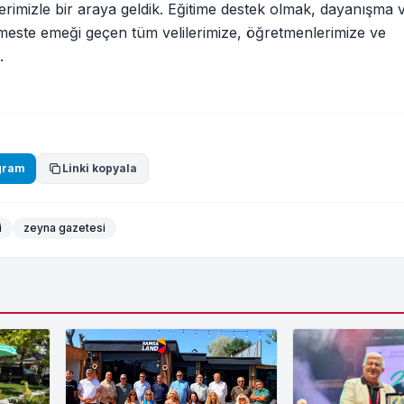
ilerimizle bir araya geldik. Eğitime destek olmak, dayanışma
este emeği geçen tüm velilerimize, öğretmenlerimize ve
.
gram
Linki kopyala
i
zeyna gazetesi