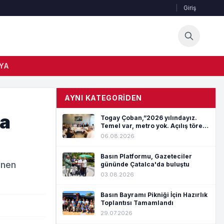
|
Giriş
YA
AYNI KATEGORIDEN
da
Togay Çoban,”2026 yılındayız.
Temel var, metro yok. Açılış töreni
var, hizmet yok”
06.08.2026
Basın Platformu, Gazeteciler
enen
gününde Çatalca'da buluştu
03.08.2026
Basın Bayramı Pikniği İçin Hazırlık
Toplantısı Tamamlandı
29.07.2026