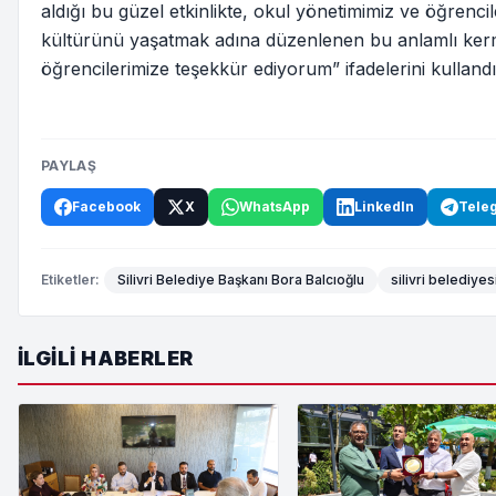
aldığı bu güzel etkinlikte, okul yönetimimiz ve öğrenc
kültürünü yaşatmak adına düzenlenen bu anlamlı kerm
öğrencilerimize teşekkür ediyorum” ifadelerini kullandı
PAYLAŞ
Facebook
X
WhatsApp
LinkedIn
Tele
Etiketler:
Silivri Belediye Başkanı Bora Balcıoğlu
silivri belediyes
İLGILI HABERLER