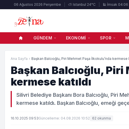
06 Ağustos 2026 Perşembe
⛅ Istanbul 24°C
🕌 İmsak 04:06
GÜNDEM
EKONOMI
SPOR
M
Ana Sayfa
›
Başkan Balcıoğlu, Piri Mehmet Paşa İlkokulu’nda kermese ka
Başkan Balcıoğlu, Pir
kermese katıldı
Silivri Belediye Başkanı Bora Balcıoğlu, Piri M
kermese katıldı. Başkan Balcıoğlu, emeği geçenl
16.10.2025 09:53
Güncelleme: 04.08.2026 10:52
62 okunma