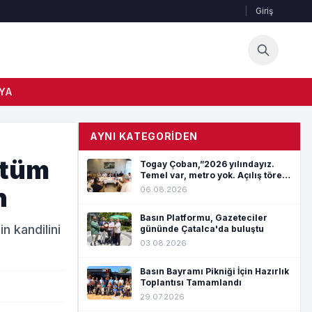
|
Giriş
YA
AYNI KATEGORIDEN
 tüm
Togay Çoban,”2026 yılındayız.
Temel var, metro yok. Açılış töreni
var, hizmet yok”
n
06.08.2026
Basın Platformu, Gazeteciler
n kandilini
gününde Çatalca'da buluştu
03.08.2026
Basın Bayramı Pikniği İçin Hazırlık
Toplantısı Tamamlandı
29.07.2026