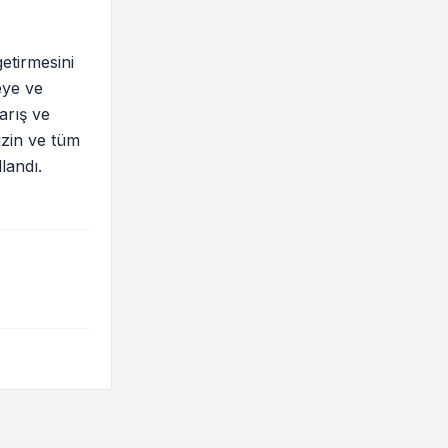
etirmesini
eye ve
arış ve
izin ve tüm
landı.