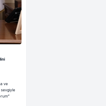
ini
ma ve
 sevgiyle
yorum”