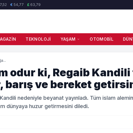
7,52
€
54,77
£
63,79
AGAZIN
TEKNOLOJI
YAŞAM
OTOMOBIL
DÜN
a...
 odur ki, Regaib Kandili
, barış ve bereket getirsi
 Kandili nedeniyle beyanat yayınladı. Tüm islam alemini
üm dünyaya huzur getirmesini diledi.