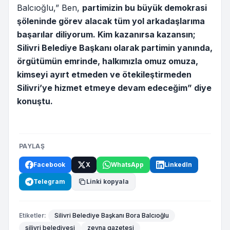
Balcıoğlu,” Ben,
partimizin bu büyük demokrasi
şöleninde görev alacak tüm yol arkadaşlarıma
başarılar diliyorum. Kim kazanırsa kazansın;
Silivri Belediye Başkanı olarak partimin yanında,
örgütümün emrinde, halkımızla omuz omuza,
kimseyi ayırt etmeden ve ötekileştirmeden
Silivri’ye hizmet etmeye devam edeceğim” diye
konuştu.
PAYLAŞ
Facebook
X
WhatsApp
LinkedIn
Telegram
Linki kopyala
Etiketler:
Silivri Belediye Başkanı Bora Balcıoğlu
silivri belediyesi
zeyna gazetesi