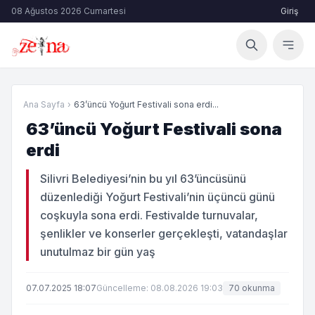
08 Ağustos 2026 Cumartesi
Giriş
Ana Sayfa
›
63’üncü Yoğurt Festivali sona erdi...
63’üncü Yoğurt Festivali sona
erdi
Silivri Belediyesi’nin bu yıl 63’üncüsünü
düzenlediği Yoğurt Festivali’nin üçüncü günü
coşkuyla sona erdi. Festivalde turnuvalar,
şenlikler ve konserler gerçekleşti, vatandaşlar
unutulmaz bir gün yaş
07.07.2025 18:07
Güncelleme: 08.08.2026 19:03
70 okunma