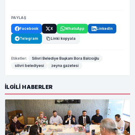
PAYLAŞ
Facebook
X
WhatsApp
LinkedIn
Telegram
Linki kopyala
Etiketler:
Silivri Belediye Başkanı Bora Balcıoğlu
silivri belediyesi
zeyna gazetesi
İLGILI HABERLER