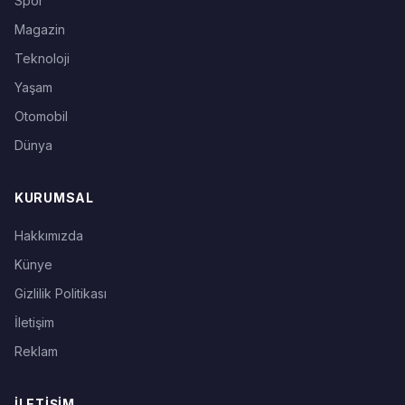
Spor
Magazin
Teknoloji
Yaşam
Otomobil
Dünya
KURUMSAL
Hakkımızda
Künye
Gizlilik Politikası
İletişim
Reklam
İLETIŞIM