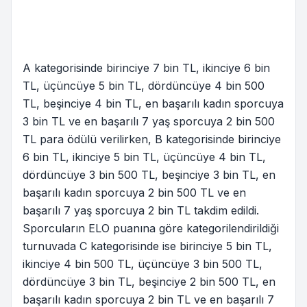
A kategorisinde birinciye 7 bin TL, ikinciye 6 bin
TL, üçüncüye 5 bin TL, dördüncüye 4 bin 500
TL, beşinciye 4 bin TL, en başarılı kadın sporcuya
3 bin TL ve en başarılı 7 yaş sporcuya 2 bin 500
TL para ödülü verilirken, B kategorisinde birinciye
6 bin TL, ikinciye 5 bin TL, üçüncüye 4 bin TL,
dördüncüye 3 bin 500 TL, beşinciye 3 bin TL, en
başarılı kadın sporcuya 2 bin 500 TL ve en
başarılı 7 yaş sporcuya 2 bin TL takdim edildi.
Sporcuların ELO puanına göre kategorilendirildiği
turnuvada C kategorisinde ise birinciye 5 bin TL,
ikinciye 4 bin 500 TL, üçüncüye 3 bin 500 TL,
dördüncüye 3 bin TL, beşinciye 2 bin 500 TL, en
başarılı kadın sporcuya 2 bin TL ve en başarılı 7