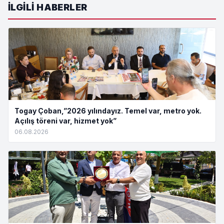
İLGILI HABERLER
Togay Çoban,”2026 yılındayız. Temel var, metro yok.
Açılış töreni var, hizmet yok”
06.08.2026