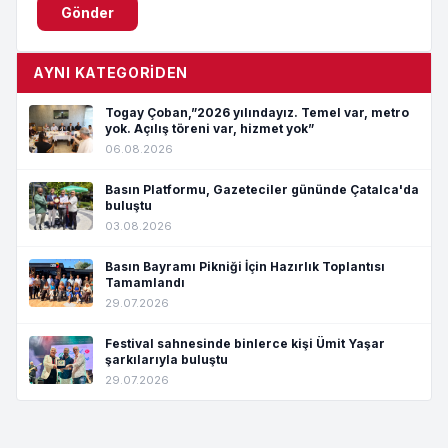
Gönder
AYNI KATEGORIDEN
Togay Çoban,”2026 yılındayız. Temel var, metro
yok. Açılış töreni var, hizmet yok”
06.08.2026
Basın Platformu, Gazeteciler gününde Çatalca'da
buluştu
03.08.2026
Basın Bayramı Pikniği İçin Hazırlık Toplantısı
Tamamlandı
29.07.2026
Festival sahnesinde binlerce kişi Ümit Yaşar
şarkılarıyla buluştu
29.07.2026