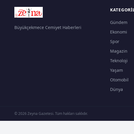
KATEGORI
Gündem
Büyükçekmece Cemiyet Haberleri
Ekonomi
Spor
Magazin
Teknoloji
Yaşam
Otomobil
Dünya
© 2026 Zeyna Gazetesi. Tüm hakları saklıdır.