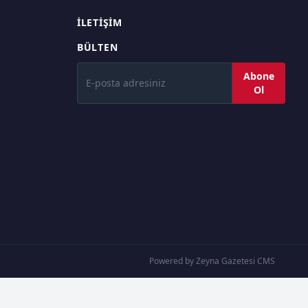
İLETIŞIM
BÜLTEN
Abone
Ol
Powered by Zeyna Gazetesi CMS