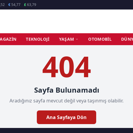
,52
€
54,77
£
63,79
AGAZIN
TEKNOLOJI
YAŞAM
OTOMOBIL
DÜN
404
Sayfa Bulunamadı
Aradığınız sayfa mevcut değil veya taşınmış olabilir.
Ana Sayfaya Dön