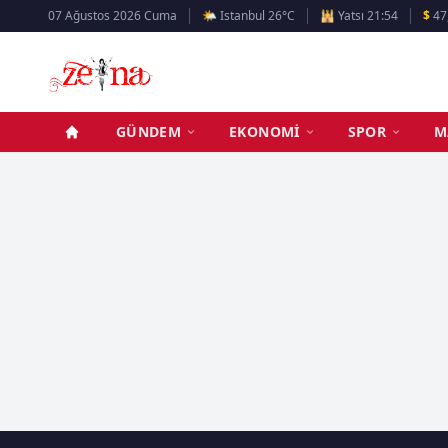
07 Ağustos 2026 Cuma
🌤️ Istanbul 26°C
🕌 Yatsı 21:54
$
47
GÜNDEM
EKONOMI
SPOR
M