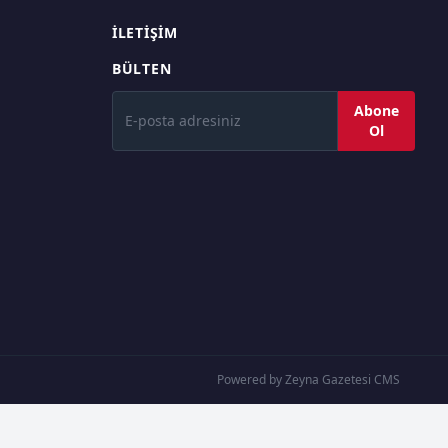
İLETIŞIM
BÜLTEN
Abone
Ol
Powered by Zeyna Gazetesi CMS