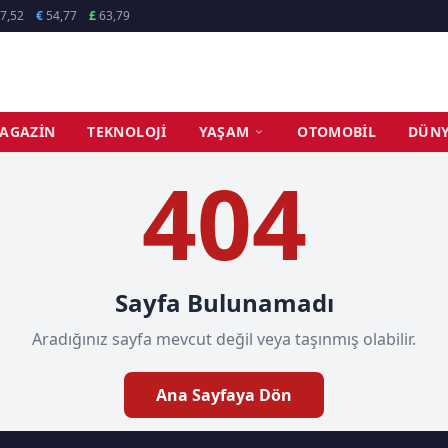
7,52
€
54,77
£
63,79
AGAZIN
TEKNOLOJI
YAŞAM
OTOMOBIL
DÜN
404
Sayfa Bulunamadı
Aradığınız sayfa mevcut değil veya taşınmış olabilir.
Ana Sayfaya Dön