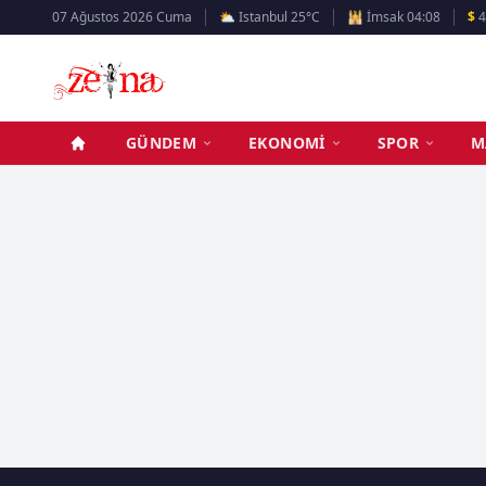
07 Ağustos 2026 Cuma
⛅ Istanbul 25°C
🕌 İmsak 04:08
$
4
GÜNDEM
EKONOMI
SPOR
M