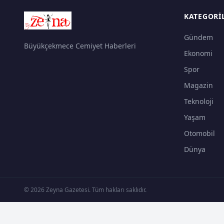
KATEGORI
Gündem
Büyükçekmece Cemiyet Haberleri
Ekonomi
Spor
Magazin
Teknoloji
Yaşam
Otomobil
Dünya
© 2026 Zeyna Gazetesi. Tüm hakları saklıdır.